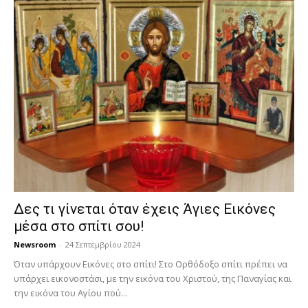
Δες τι γίνεται όταν έχεις Άγιες Εικόνες
μέσα στο σπίτι σου!
Newsroom
-
24 Σεπτεμβρίου 2024
Όταν υπάρχουν Εικόνες στο σπίτι! Στο Ορθόδοξο σπίτι πρέπει να
υπάρχει εικονοστάσι, με την εικόνα του Χριστού, της Παν­αγίας και
την εικόνα του Αγίου πού...