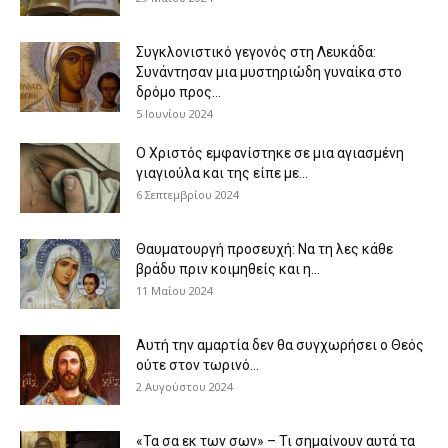
Συγκλονιστικό γεγονός στη Λευκάδα:
Συνάντησαν μια μυστηριώδη γυναίκα στο
δρόμο προς...
5 Ιουνίου 2024
Ο Χριστός εμφανίστηκε σε μια αγιασμένη
γιαγιούλα και της είπε με...
6 Σεπτεμβρίου 2024
Θαυματουργή προσευχή: Να τη λες κάθε
βράδυ πριν κοιμηθείς και η...
11 Μαΐου 2024
Αυτή την αμαρτία δεν θα συγχωρήσει ο Θεός
ούτε στον τωρινό...
2 Αυγούστου 2024
«Τα σα εκ των σων» – Τι σημαίνουν αυτά τα