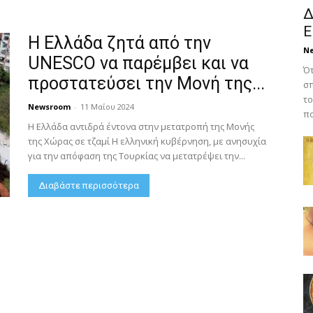
Δ
Ε
Η Ελλάδα ζητά από την
N
UNESCO να παρέμβει και να
Ότ
προστατεύσει την Μονή της...
σπ
το
Newsroom
-
11 Μαΐου 2024
πο
Η Ελλάδα αντιδρά έντονα στην μετατροπή της Μονής
της Χώρας σε τζαμί Η ελληνική κυβέρνηση, με ανησυχία
για την απόφαση της Τουρκίας να μετατρέψει την...
Διαβάστε περισσότερα