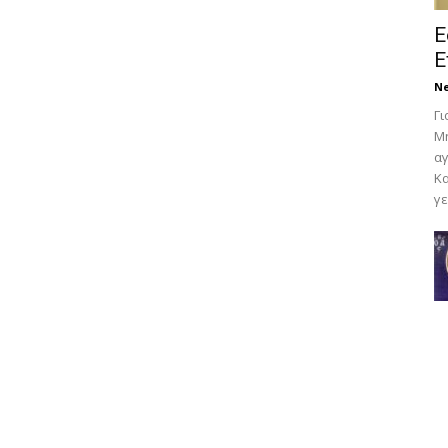
Ε
Ε
N
Γι
Μη
αγ
Κα
γε