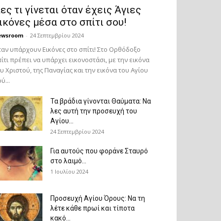
ες τι γίνεται όταν έχεις Άγιες
ικόνες μέσα στο σπίτι σου!
ewsroom
-
24 Σεπτεμβρίου 2024
αν υπάρχουν Εικόνες στο σπίτι! Στο Ορθόδοξο
ίτι πρέπει να υπάρχει εικονοστάσι, με την εικόνα
υ Χριστού, της Παν­αγίας και την εικόνα του Αγίου
ύ...
Τα βράδια γίνονται Θαύματα: Να
λες αυτή την προσευχή του
Αγίου...
24 Σεπτεμβρίου 2024
Για αυτούς που φοράνε Σταυρό
στο λαιμό…
1 Ιουλίου 2024
Προσευχή Αγίου Όρους: Να τη
λέτε κάθε πρωί και τίποτα
κακό...