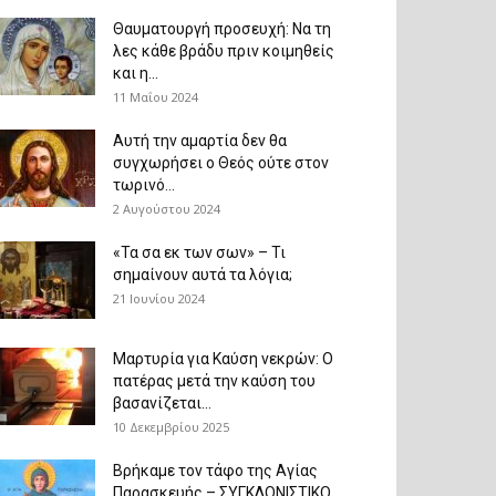
Θαυματουργή προσευχή: Να τη
λες κάθε βράδυ πριν κοιμηθείς
και η...
11 Μαΐου 2024
Αυτή την αμαρτία δεν θα
συγχωρήσει ο Θεός ούτε στον
τωρινό...
2 Αυγούστου 2024
«Τα σα εκ των σων» – Τι
σημαίνουν αυτά τα λόγια;
21 Ιουνίου 2024
Μαρτυρία για Καύση νεκρών: Ο
πατέρας μετά την καύση του
βασανίζεται...
10 Δεκεμβρίου 2025
Βρήκαμε τον τάφο της Αγίας
Παρασκευής – ΣΥΓΚΛΟΝΙΣΤΙΚΟ