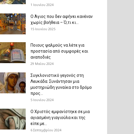
1 Ιουνίου 2024
Ο Άγιος που δεν αφήνει κανέναν
χωρίς βοήθεια – Ό,τι κι...
15 Ιουνίου 2025
Ποιους ψαλμούς να λέτε για
προστασία από συμφορές και
αναποδιές
29 Μαΐου 2024
Συγκλονιστικό γεγονός στη
Λευκάδα: Συνάντησαν μια
μυστηριώδη γυναίκα στο δρόμο
προς...
5 Ιουνίου 2024
Ο Χριστός εμφανίστηκε σε μια
αγιασμένη γιαγιούλα και της
είπε με...
6 Σεπτεμβρίου 2024