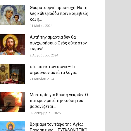
Θαυματουργή προσευχή: Να τη
λες κάθε βράδυ πριν κοιμηθείς
και η...
11 Μαΐου 2024
Αυτή την αμαρτία δεν θα
συγχωρήσει ο Θεός ούτε στον
τωρινό...
2 Αυγούστου 2024
«Τα σα εκ των σων» – Τι
σημαίνουν αυτά τα λόγια;
21 Ιουνίου 2024
Μαρτυρία για Καύση νεκρών: Ο
πατέρας μετά την καύση του
βασανίζεται...
10 Δεκεμβρίου 2025
Βρήκαμε τον τάφο της Αγίας
Παρασκευής – ΣΥΓΚΛΟΝΙΣΤΙΚΟ