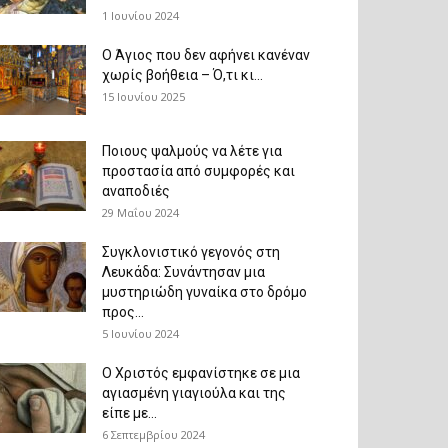
1 Ιουνίου 2024
Ο Άγιος που δεν αφήνει κανέναν
χωρίς βοήθεια – Ό,τι κι...
15 Ιουνίου 2025
Ποιους ψαλμούς να λέτε για
προστασία από συμφορές και
αναποδιές
29 Μαΐου 2024
Συγκλονιστικό γεγονός στη
Λευκάδα: Συνάντησαν μια
μυστηριώδη γυναίκα στο δρόμο
προς...
5 Ιουνίου 2024
Ο Χριστός εμφανίστηκε σε μια
αγιασμένη γιαγιούλα και της
είπε με...
6 Σεπτεμβρίου 2024