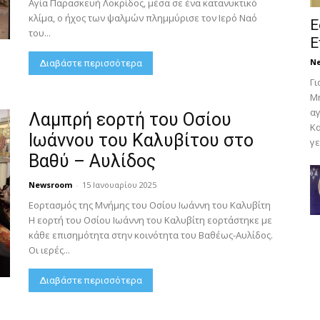
Αγία Παρασκευή Λοκρίδος, μέσα σε ένα κατανυκτικό
κλίμα, ο ήχος των ψαλμών πλημμύρισε τον Ιερό Ναό
Ε
του...
Ε
N
Διαβάστε περισσότερα
Γι
Μη
αγ
Λαμπρή εορτή του Οσίου
Κα
Ιωάννου του Καλυβίτου στο
γε
Βαθύ – Αυλίδος
Newsroom
-
15 Ιανουαρίου 2025
Εορτασμός της Μνήμης του Οσίου Ιωάννη του Καλυβίτη
Η εορτή του Οσίου Ιωάννη του Καλυβίτη εορτάστηκε με
κάθε επισημότητα στην κοινότητα του Βαθέως-Αυλίδος.
Οι ιερές...
Διαβάστε περισσότερα