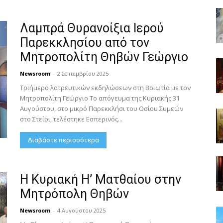
Λαμπρά Θυρανοίξια Ιερού
Παρεκκλησίου από τον
Μητροπολίτη Θηβών Γεώργιο
Newsroom
-
2 Σεπτεμβρίου 2025
Τριήμερο λατρευτικών εκδηλώσεων στη Βοιωτία με τον
Μητροπολίτη Γεώργιο Το απόγευμα της Κυριακής 31
Αυγούστου, στο μικρό Παρεκκλήσι του Οσίου Συμεών
στο Στείρι, τελέστηκε Εσπερινός...
Διαβάστε περισσότερα
Η Κυριακή Η’ Ματθαίου στην
Μητρόπολη Θηβών
Newsroom
-
4 Αυγούστου 2025