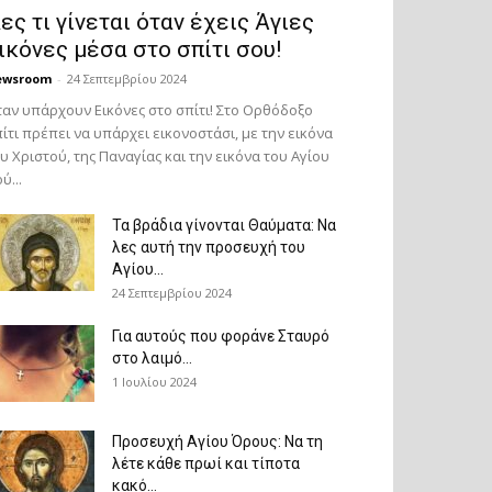
ες τι γίνεται όταν έχεις Άγιες
ικόνες μέσα στο σπίτι σου!
ewsroom
-
24 Σεπτεμβρίου 2024
αν υπάρχουν Εικόνες στο σπίτι! Στο Ορθόδοξο
ίτι πρέπει να υπάρχει εικονοστάσι, με την εικόνα
υ Χριστού, της Παν­αγίας και την εικόνα του Αγίου
ύ...
Τα βράδια γίνονται Θαύματα: Να
λες αυτή την προσευχή του
Αγίου...
24 Σεπτεμβρίου 2024
Για αυτούς που φοράνε Σταυρό
στο λαιμό…
1 Ιουλίου 2024
Προσευχή Αγίου Όρους: Να τη
λέτε κάθε πρωί και τίποτα
κακό...