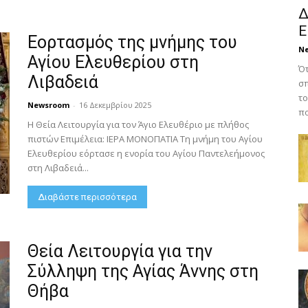
Δ
Ε
Εορτασμός της μνήμης του
N
Αγίου Ελευθερίου στη
Ότ
Λιβαδειά
σπ
το
Newsroom
-
16 Δεκεμβρίου 2025
πο
Η Θεία Λειτουργία για τον Άγιο Ελευθέριο με πλήθος
πιστών Επιμέλεια: ΙΕΡΑ ΜΟΝΟΠΑΤΙΑ Τη μνήμη του Αγίου
Ελευθερίου εόρτασε η ενορία του Αγίου Παντελεήμονος
στη Λιβαδειά...
Διαβάστε περισσότερα
Θεία Λειτουργία για την
Σύλληψη της Αγίας Άννης στη
Θήβα