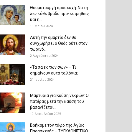
Θαυματουργή προσευχή: Να τη
λες κάθε βράδυ πριν κοιμηθείς
και η...
11 Μαΐου 2024
Αυτή την αμαρτία δεν θα
συγχωρήσει ο Θεός ούτε στον
τωρινό...
2 Αυγούστου 2024
«Τα σα εκ των σων» – Τι
σημαίνουν αυτά τα λόγια;
21 Ιουνίου 2024
Μαρτυρία για Καύση νεκρών: Ο
πατέρας μετά την καύση του
βασανίζεται...
10 Δεκεμβρίου 2025
Βρήκαμε τον τάφο της Αγίας
Παρασκευής – ΣΥΓΚΛΟΝΙΣΤΙΚΟ