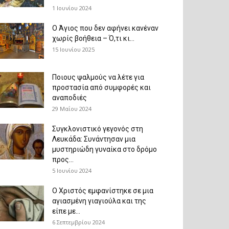
1 Ιουνίου 2024
Ο Άγιος που δεν αφήνει κανέναν
χωρίς βοήθεια – Ό,τι κι...
15 Ιουνίου 2025
Ποιους ψαλμούς να λέτε για
προστασία από συμφορές και
αναποδιές
29 Μαΐου 2024
Συγκλονιστικό γεγονός στη
Λευκάδα: Συνάντησαν μια
μυστηριώδη γυναίκα στο δρόμο
προς...
5 Ιουνίου 2024
Ο Χριστός εμφανίστηκε σε μια
αγιασμένη γιαγιούλα και της
είπε με...
6 Σεπτεμβρίου 2024