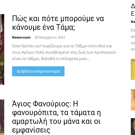
Δ
Ε
Πώς και πότε μπορούμε να
N
κάνουμε ένα Τάμα;
Ότ
σπ
Newsroom
-
28 Νοεμβρίου 2025
το
Όσα Πρέπει να Γνωρίζουμε για το Τάξιμο στον Θεό και
πο
τους Αγίους Πολύ συνηθισμένο στη ζωή των Χριστιανών
είναι το τάξιμο, δηλαδή η υπόσχεση μιας...
Διαβάστε περισσότερα
Άγιος Φανούριος: Η
φανουρόπιτα, τα τάματα η
αμαρτωλή του μάνα και οι
εμφανίσεις