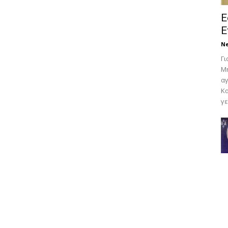
Ε
Ε
N
Γι
Μη
αγ
Κα
γε