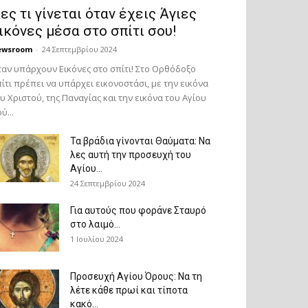
ες τι γίνεται όταν έχεις Άγιες
ικόνες μέσα στο σπίτι σου!
ewsroom
-
24 Σεπτεμβρίου 2024
αν υπάρχουν Εικόνες στο σπίτι! Στο Ορθόδοξο
ίτι πρέπει να υπάρχει εικονοστάσι, με την εικόνα
υ Χριστού, της Παν­αγίας και την εικόνα του Αγίου
ύ...
Τα βράδια γίνονται Θαύματα: Να
λες αυτή την προσευχή του
Αγίου...
24 Σεπτεμβρίου 2024
Για αυτούς που φοράνε Σταυρό
στο λαιμό…
1 Ιουλίου 2024
Προσευχή Αγίου Όρους: Να τη
λέτε κάθε πρωί και τίποτα
κακό...