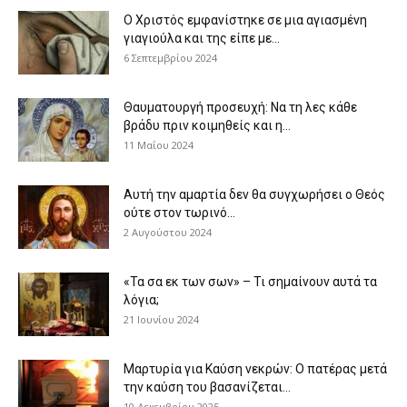
Ο Χριστός εμφανίστηκε σε μια αγιασμένη
γιαγιούλα και της είπε με...
6 Σεπτεμβρίου 2024
Θαυματουργή προσευχή: Να τη λες κάθε
βράδυ πριν κοιμηθείς και η...
11 Μαΐου 2024
Αυτή την αμαρτία δεν θα συγχωρήσει ο Θεός
ούτε στον τωρινό...
2 Αυγούστου 2024
«Τα σα εκ των σων» – Τι σημαίνουν αυτά τα
λόγια;
21 Ιουνίου 2024
Μαρτυρία για Καύση νεκρών: Ο πατέρας μετά
την καύση του βασανίζεται...
10 Δεκεμβρίου 2025