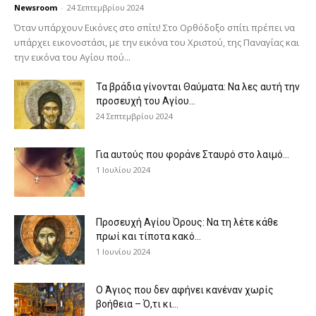
Newsroom
-
24 Σεπτεμβρίου 2024
Όταν υπάρχουν Εικόνες στο σπίτι! Στο Ορθόδοξο σπίτι πρέπει να
υπάρχει εικονοστάσι, με την εικόνα του Χριστού, της Παν­αγίας και
την εικόνα του Αγίου πού...
Τα βράδια γίνονται Θαύματα: Να λες αυτή την
προσευχή του Αγίου...
24 Σεπτεμβρίου 2024
Για αυτούς που φοράνε Σταυρό στο λαιμό…
1 Ιουλίου 2024
Προσευχή Αγίου Όρους: Να τη λέτε κάθε
πρωί και τίποτα κακό...
1 Ιουνίου 2024
Ο Άγιος που δεν αφήνει κανέναν χωρίς
βοήθεια – Ό,τι κι...