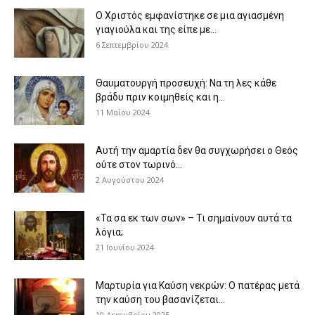
Ο Χριστός εμφανίστηκε σε μια αγιασμένη
γιαγιούλα και της είπε με...
6 Σεπτεμβρίου 2024
Θαυματουργή προσευχή: Να τη λες κάθε
βράδυ πριν κοιμηθείς και η...
11 Μαΐου 2024
Αυτή την αμαρτία δεν θα συγχωρήσει ο Θεός
ούτε στον τωρινό...
2 Αυγούστου 2024
«Τα σα εκ των σων» – Τι σημαίνουν αυτά τα
λόγια;
21 Ιουνίου 2024
Μαρτυρία για Καύση νεκρών: Ο πατέρας μετά
την καύση του βασανίζεται...
10 Δεκεμβρίου 2025