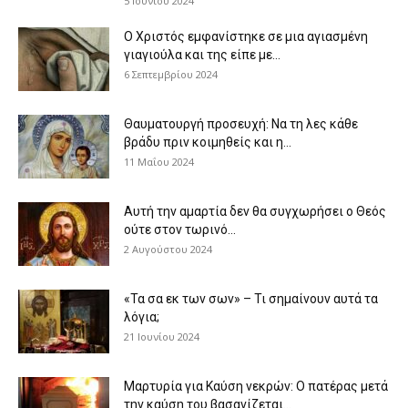
5 Ιουνίου 2024
Ο Χριστός εμφανίστηκε σε μια αγιασμένη
γιαγιούλα και της είπε με...
6 Σεπτεμβρίου 2024
Θαυματουργή προσευχή: Να τη λες κάθε
βράδυ πριν κοιμηθείς και η...
11 Μαΐου 2024
Αυτή την αμαρτία δεν θα συγχωρήσει ο Θεός
ούτε στον τωρινό...
2 Αυγούστου 2024
«Τα σα εκ των σων» – Τι σημαίνουν αυτά τα
λόγια;
21 Ιουνίου 2024
Μαρτυρία για Καύση νεκρών: Ο πατέρας μετά
την καύση του βασανίζεται...