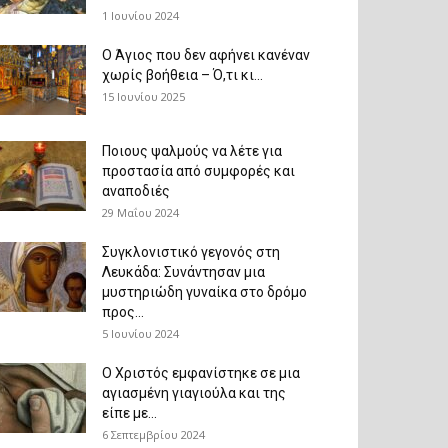
1 Ιουνίου 2024
Ο Άγιος που δεν αφήνει κανέναν
χωρίς βοήθεια – Ό,τι κι...
15 Ιουνίου 2025
Ποιους ψαλμούς να λέτε για
προστασία από συμφορές και
αναποδιές
29 Μαΐου 2024
Συγκλονιστικό γεγονός στη
Λευκάδα: Συνάντησαν μια
μυστηριώδη γυναίκα στο δρόμο
προς...
5 Ιουνίου 2024
Ο Χριστός εμφανίστηκε σε μια
αγιασμένη γιαγιούλα και της
είπε με...
6 Σεπτεμβρίου 2024