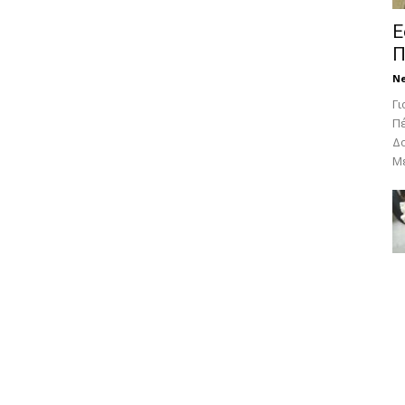
Ε
Π
N
Γι
Πέ
Δο
Με