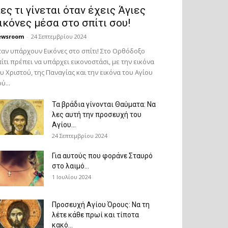
ες τι γίνεται όταν έχεις Άγιες
ικόνες μέσα στο σπίτι σου!
ewsroom
-
24 Σεπτεμβρίου 2024
αν υπάρχουν Εικόνες στο σπίτι! Στο Ορθόδοξο
ίτι πρέπει να υπάρχει εικονοστάσι, με την εικόνα
υ Χριστού, της Παν­αγίας και την εικόνα του Αγίου
ύ...
Τα βράδια γίνονται Θαύματα: Να
λες αυτή την προσευχή του
Αγίου...
24 Σεπτεμβρίου 2024
Για αυτούς που φοράνε Σταυρό
στο λαιμό…
1 Ιουλίου 2024
Προσευχή Αγίου Όρους: Να τη
λέτε κάθε πρωί και τίποτα
κακό...