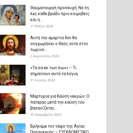
Θαυματουργή προσευχή: Να τη
λες κάθε βράδυ πριν κοιμηθείς
και η...
11 Μαΐου 2024
Αυτή την αμαρτία δεν θα
συγχωρήσει ο Θεός ούτε στον
τωρινό...
2 Αυγούστου 2024
«Τα σα εκ των σων» – Τι
σημαίνουν αυτά τα λόγια;
21 Ιουνίου 2024
Μαρτυρία για Καύση νεκρών: Ο
πατέρας μετά την καύση του
βασανίζεται...
10 Δεκεμβρίου 2025
Βρήκαμε τον τάφο της Αγίας
Παρασκευής – ΣΥΓΚΛΟΝΙΣΤΙΚΟ