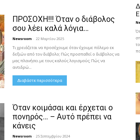
Δ
Ε
ΠΡΟΣΟΧΗ!!! Όταν ο διάβολος
N
σου λέει καλά λόγια…
Ότ
σπ
Newsroom
-
22 Μαρτίου 2025
το
Τι χρειάζεται να προσέχουμε όταν έχουμε πόλεμο εκ
πο
δεξιών από τον διάβολο; Πώς προσπαθεί ο διάβολος να
μας πλανήσει με τους καλούς λογισμούς; Πώς να
αντιδρώ...
Διαβάστε περισσότερα
Όταν κοιμάσαι και έρχεται ο
πονηρός… – Αυτό πρέπει να
κάνεις
Newsroom
-
25 Σεπτεμβρίου 2024