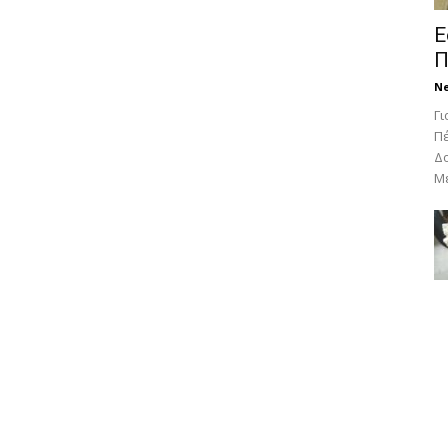
Ε
Π
N
Γι
Πέ
Δο
Με