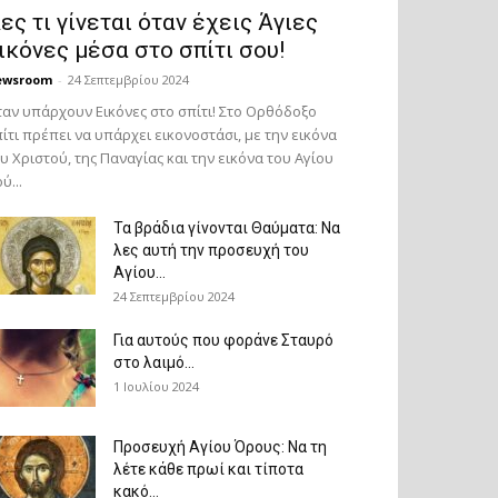
ες τι γίνεται όταν έχεις Άγιες
ικόνες μέσα στο σπίτι σου!
ewsroom
-
24 Σεπτεμβρίου 2024
αν υπάρχουν Εικόνες στο σπίτι! Στο Ορθόδοξο
ίτι πρέπει να υπάρχει εικονοστάσι, με την εικόνα
υ Χριστού, της Παν­αγίας και την εικόνα του Αγίου
ύ...
Τα βράδια γίνονται Θαύματα: Να
λες αυτή την προσευχή του
Αγίου...
24 Σεπτεμβρίου 2024
Για αυτούς που φοράνε Σταυρό
στο λαιμό…
1 Ιουλίου 2024
Προσευχή Αγίου Όρους: Να τη
λέτε κάθε πρωί και τίποτα
κακό...