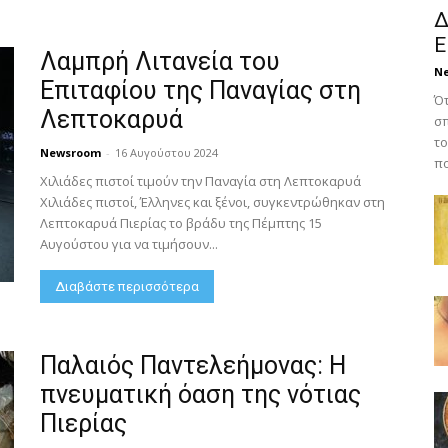
Δ
Ε
Λαμπρή Λιτανεία του
N
Επιταφίου της Παναγίας στη
Ότ
Λεπτοκαρυά
σπ
το
Newsroom
-
16 Αυγούστου 2024
πο
Χιλιάδες πιστοί τιμούν την Παναγία στη Λεπτοκαρυά
Χιλιάδες πιστοί, Έλληνες και ξένοι, συγκεντρώθηκαν στη
Λεπτοκαρυά Πιερίας το βράδυ της Πέμπτης 15
Αυγούστου για να τιμήσουν...
Διαβάστε περισσότερα
Παλαιός Παντελεήμονας: Η
πνευματική όαση της νότιας
Πιερίας