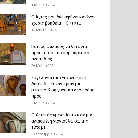
1 Ιουνίου 2024
Ο Άγιος που δεν αφήνει κανέναν
χωρίς βοήθεια – Ό,τι κι...
15 Ιουνίου 2025
Ποιους ψαλμούς να λέτε για
προστασία από συμφορές και
αναποδιές
29 Μαΐου 2024
Συγκλονιστικό γεγονός στη
Λευκάδα: Συνάντησαν μια
μυστηριώδη γυναίκα στο δρόμο
προς...
5 Ιουνίου 2024
Ο Χριστός εμφανίστηκε σε μια
αγιασμένη γιαγιούλα και της
είπε με...
6 Σεπτεμβρίου 2024