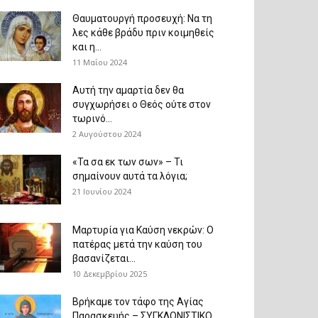
Θαυματουργή προσευχή: Να τη
λες κάθε βράδυ πριν κοιμηθείς
και η...
11 Μαΐου 2024
Αυτή την αμαρτία δεν θα
συγχωρήσει ο Θεός ούτε στον
τωρινό...
2 Αυγούστου 2024
«Τα σα εκ των σων» – Τι
σημαίνουν αυτά τα λόγια;
21 Ιουνίου 2024
Μαρτυρία για Καύση νεκρών: Ο
πατέρας μετά την καύση του
βασανίζεται...
10 Δεκεμβρίου 2025
Βρήκαμε τον τάφο της Αγίας
Παρασκευής – ΣΥΓΚΛΟΝΙΣΤΙΚΟ