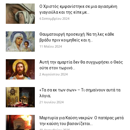
Ο Χριστός εμφανίστηκε σε μια αγιασμένη
γιαγιούλα και της είπε με...
6 Σεπτεμβρίου 2024
Θαυματουργή προσευχή: Να τη λες κάθε
βράδυ πριν κοιμηθείς και η...
11 Μαΐου 2024
Αυτή την αμαρτία δεν θα συγχωρήσει ο Θεός
ούτε στον τωρινό...
2 Αυγούστου 2024
«Τα σα εκ των σων» – Τι σημαίνουν αυτά τα
λόγια;
21 Ιουνίου 2024
Μαρτυρία για Καύση νεκρών: Ο πατέρας μετά
την καύση του βασανίζεται...
10 Δεκεμβρίου 2025