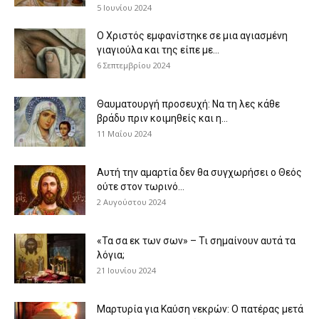
5 Ιουνίου 2024
Ο Χριστός εμφανίστηκε σε μια αγιασμένη
γιαγιούλα και της είπε με...
6 Σεπτεμβρίου 2024
Θαυματουργή προσευχή: Να τη λες κάθε
βράδυ πριν κοιμηθείς και η...
11 Μαΐου 2024
Αυτή την αμαρτία δεν θα συγχωρήσει ο Θεός
ούτε στον τωρινό...
2 Αυγούστου 2024
«Τα σα εκ των σων» – Τι σημαίνουν αυτά τα
λόγια;
21 Ιουνίου 2024
Μαρτυρία για Καύση νεκρών: Ο πατέρας μετά