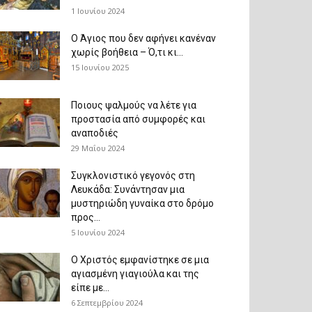
1 Ιουνίου 2024
Ο Άγιος που δεν αφήνει κανέναν
χωρίς βοήθεια – Ό,τι κι...
15 Ιουνίου 2025
Ποιους ψαλμούς να λέτε για
προστασία από συμφορές και
αναποδιές
29 Μαΐου 2024
Συγκλονιστικό γεγονός στη
Λευκάδα: Συνάντησαν μια
μυστηριώδη γυναίκα στο δρόμο
προς...
5 Ιουνίου 2024
Ο Χριστός εμφανίστηκε σε μια
αγιασμένη γιαγιούλα και της
είπε με...
6 Σεπτεμβρίου 2024