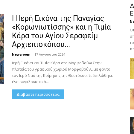
Δ
Ε
Η Ιερή Εικόνα της Παναγίας
N
«Κορωνιωτίσσης» και η Τιμία
Ότ
Κάρα του Αγίου Σεραφείμ
σπ
το
Αρχιεπισκόπου...
πο
Newsroom
-
17 Αυγούστου 2024
Ιερή Εικόνα και Τιμία Κάρα στο Μορφοβούνι Στην
πλατεία του γραφικού χωριού Μορφοβούνι, με φόντο
τον Ιερό Ναό της Κοίμησης της Θεοτόκου, ξεδιπλώθηκε
ένα συγκλονιστικό...
Διαβάστε περισσότερα