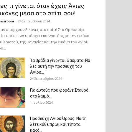
ες τι γίνεται όταν έχεις Άγιες
ικόνες μέσα στο σπίτι σου!
ewsroom
-
24 Σεπτεμβρίου 2024
αν υπάρχουν Εικόνες στο σπίτι! Στο Ορθόδοξο
ίτι πρέπει να υπάρχει εικονοστάσι, με την εικόνα
υ Χριστού, της Παν­αγίας και την εικόνα του Αγίου
ύ...
Τα βράδια γίνονται Θαύματα: Να
λες αυτή την προσευχή του
Αγίου...
24 Σεπτεμβρίου 2024
Για αυτούς που φοράνε Σταυρό
στο λαιμό…
1 Ιουλίου 2024
Προσευχή Αγίου Όρους: Να τη
λέτε κάθε πρωί και τίποτα
κακό...