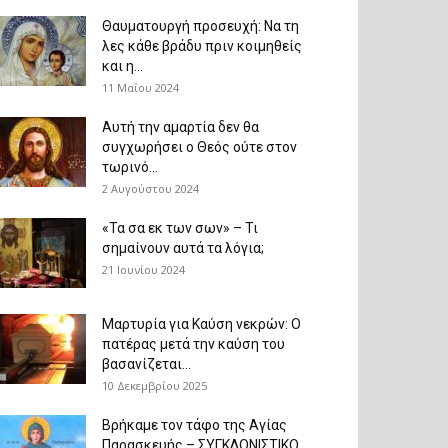
Θαυματουργή προσευχή: Να τη
λες κάθε βράδυ πριν κοιμηθείς
και η...
11 Μαΐου 2024
Αυτή την αμαρτία δεν θα
συγχωρήσει ο Θεός ούτε στον
τωρινό...
2 Αυγούστου 2024
«Τα σα εκ των σων» – Τι
σημαίνουν αυτά τα λόγια;
21 Ιουνίου 2024
Μαρτυρία για Καύση νεκρών: Ο
πατέρας μετά την καύση του
βασανίζεται...
10 Δεκεμβρίου 2025
Βρήκαμε τον τάφο της Αγίας
Παρασκευής – ΣΥΓΚΛΟΝΙΣΤΙΚΟ