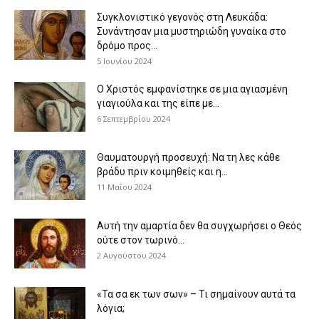
Συγκλονιστικό γεγονός στη Λευκάδα:
Συνάντησαν μια μυστηριώδη γυναίκα στο
δρόμο προς...
5 Ιουνίου 2024
Ο Χριστός εμφανίστηκε σε μια αγιασμένη
γιαγιούλα και της είπε με...
6 Σεπτεμβρίου 2024
Θαυματουργή προσευχή: Να τη λες κάθε
βράδυ πριν κοιμηθείς και η...
11 Μαΐου 2024
Αυτή την αμαρτία δεν θα συγχωρήσει ο Θεός
ούτε στον τωρινό...
2 Αυγούστου 2024
«Τα σα εκ των σων» – Τι σημαίνουν αυτά τα
λόγια;