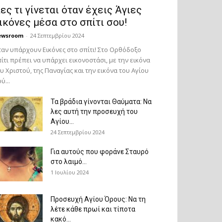
ες τι γίνεται όταν έχεις Άγιες
ικόνες μέσα στο σπίτι σου!
ewsroom
-
24 Σεπτεμβρίου 2024
αν υπάρχουν Εικόνες στο σπίτι! Στο Ορθόδοξο
ίτι πρέπει να υπάρχει εικονοστάσι, με την εικόνα
υ Χριστού, της Παν­αγίας και την εικόνα του Αγίου
ύ...
Τα βράδια γίνονται Θαύματα: Να
λες αυτή την προσευχή του
Αγίου...
24 Σεπτεμβρίου 2024
Για αυτούς που φοράνε Σταυρό
στο λαιμό…
1 Ιουλίου 2024
Προσευχή Αγίου Όρους: Να τη
λέτε κάθε πρωί και τίποτα
κακό...