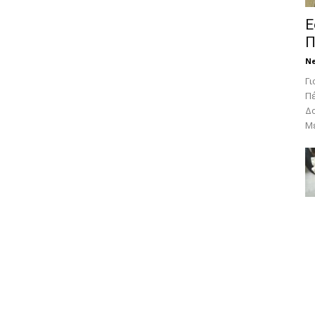
Ε
Π
N
Γι
Πέ
Δο
Με