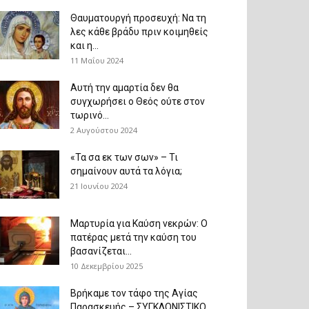
Θαυματουργή προσευχή: Να τη
λες κάθε βράδυ πριν κοιμηθείς
και η...
11 Μαΐου 2024
Αυτή την αμαρτία δεν θα
συγχωρήσει ο Θεός ούτε στον
τωρινό...
2 Αυγούστου 2024
«Τα σα εκ των σων» – Τι
σημαίνουν αυτά τα λόγια;
21 Ιουνίου 2024
Μαρτυρία για Καύση νεκρών: Ο
πατέρας μετά την καύση του
βασανίζεται...
10 Δεκεμβρίου 2025
Βρήκαμε τον τάφο της Αγίας
Παρασκευής – ΣΥΓΚΛΟΝΙΣΤΙΚΟ