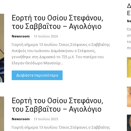
Δ
Ε
Εορτή του Οσίου Στεφάνου,
N
του Σαββαΐτου – Αγιολόγιο
Ότ
σπ
Newsroom
-
13 Ιουλίου 2026
το
Γιορτή σήμερα 13 Ιουλίου: Όσιος Στέφανος ο Σαββαΐτης
πο
Ανεψιός του Ιωάννου Δαμάσκηνου ο Στέφανος,
γεννήθηκε στη Δαμασκό το 725 μ.Χ. Τον πατέρα του
έλεγαν Θεόδωρο Μανσούρ...
Διαβάστε περισσότερα
Εορτή του Οσίου Στεφάνου,
του Σαββαΐτου – Αγιολόγιο
Newsroom
-
13 Ιουλίου 2025
Γιορτή σήμερα 13 Ιουλίου: Όσιος Στέφανος ο Σαββαΐτης