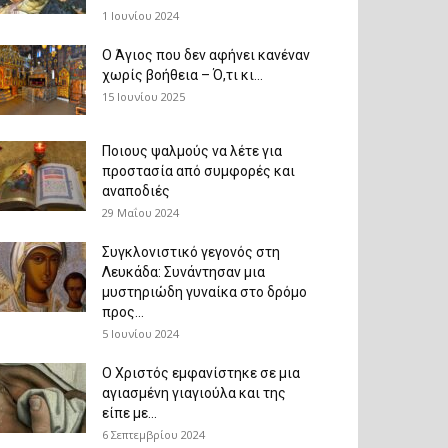
1 Ιουνίου 2024
Ο Άγιος που δεν αφήνει κανέναν
χωρίς βοήθεια – Ό,τι κι...
15 Ιουνίου 2025
Ποιους ψαλμούς να λέτε για
προστασία από συμφορές και
αναποδιές
29 Μαΐου 2024
Συγκλονιστικό γεγονός στη
Λευκάδα: Συνάντησαν μια
μυστηριώδη γυναίκα στο δρόμο
προς...
5 Ιουνίου 2024
Ο Χριστός εμφανίστηκε σε μια
αγιασμένη γιαγιούλα και της
είπε με...
6 Σεπτεμβρίου 2024