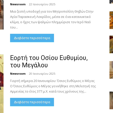
Newsroom
-
22 Ιανουαρίου 2025
Μια ζεστή υποδοχή για τον Μητροπολίτη Θηβών Στην
Αγία Παρασκευή Λοκρίδος, μέσα σε ένα κατανυκτικό
κλίμα, ο ήχος των ψαλμών πλημμύρισε τον Ιερό Ναό
του...
Διαβάστε περισσότερα
Εορτή του Οσίου Ευθυμίου,
του Μεγάλου
Newsroom
-
20 Ιανουαρίου 2025
Γιορτή σήμερα 20 Ιανουαρίου: Όσιος Ευθύμιος ο Μέγας
Ο Όσιος Ευθύμιος ο Μέγας γεννήθηκε στη Μελιτηνή της
Αρμενίας το έτος 377 μ.Χ. κατά τους χρόνους της...
Διαβάστε περισσότερα