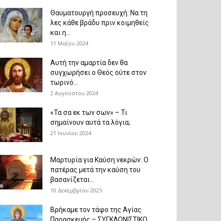
Θαυματουργή προσευχή: Να τη
λες κάθε βράδυ πριν κοιμηθείς
και η...
11 Μαΐου 2024
Αυτή την αμαρτία δεν θα
συγχωρήσει ο Θεός ούτε στον
τωρινό...
2 Αυγούστου 2024
«Τα σα εκ των σων» – Τι
σημαίνουν αυτά τα λόγια;
21 Ιουνίου 2024
Μαρτυρία για Καύση νεκρών: Ο
πατέρας μετά την καύση του
βασανίζεται...
10 Δεκεμβρίου 2025
Βρήκαμε τον τάφο της Αγίας
Παρασκευής – ΣΥΓΚΛΟΝΙΣΤΙΚΟ