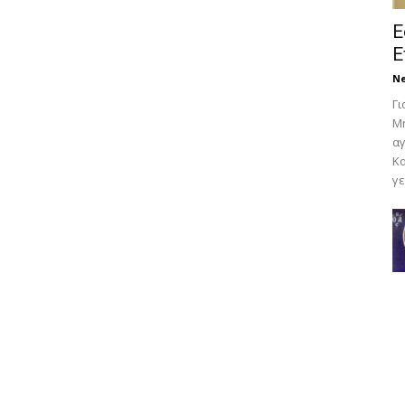
Ε
Ε
N
Γι
Μη
αγ
Κα
γε