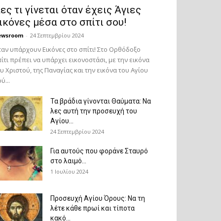
ες τι γίνεται όταν έχεις Άγιες
ικόνες μέσα στο σπίτι σου!
ewsroom
-
24 Σεπτεμβρίου 2024
αν υπάρχουν Εικόνες στο σπίτι! Στο Ορθόδοξο
ίτι πρέπει να υπάρχει εικονοστάσι, με την εικόνα
υ Χριστού, της Παν­αγίας και την εικόνα του Αγίου
ύ...
Τα βράδια γίνονται Θαύματα: Να
λες αυτή την προσευχή του
Αγίου...
24 Σεπτεμβρίου 2024
Για αυτούς που φοράνε Σταυρό
στο λαιμό…
1 Ιουλίου 2024
Προσευχή Αγίου Όρους: Να τη
λέτε κάθε πρωί και τίποτα
κακό...