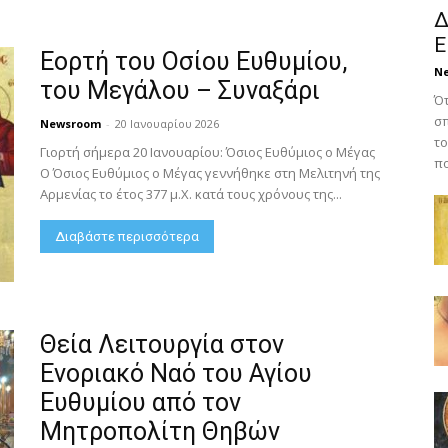
Δ
Ε
Εορτή του Οσίου Ευθυμίου,
N
του Μεγάλου – Συναξάρι
Ότ
σπ
Newsroom
-
20 Ιανουαρίου 2026
το
Γιορτή σήμερα 20 Ιανουαρίου: Όσιος Ευθύμιος ο Μέγας
πο
Ο Όσιος Ευθύμιος ο Μέγας γεννήθηκε στη Μελιτηνή της
Αρμενίας το έτος 377 μ.Χ. κατά τους χρόνους της...
Διαβάστε περισσότερα
Θεία Λειτουργία στον
Ενοριακό Ναό του Αγίου
Ευθυμίου από τον
Μητροπολίτη Θηβών