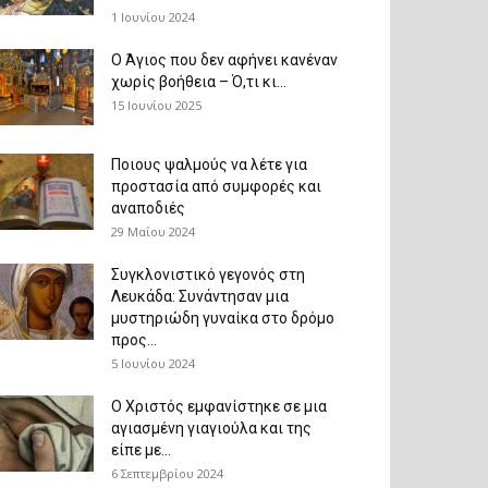
1 Ιουνίου 2024
Ο Άγιος που δεν αφήνει κανέναν
χωρίς βοήθεια – Ό,τι κι...
15 Ιουνίου 2025
Ποιους ψαλμούς να λέτε για
προστασία από συμφορές και
αναποδιές
29 Μαΐου 2024
Συγκλονιστικό γεγονός στη
Λευκάδα: Συνάντησαν μια
μυστηριώδη γυναίκα στο δρόμο
προς...
5 Ιουνίου 2024
Ο Χριστός εμφανίστηκε σε μια
αγιασμένη γιαγιούλα και της
είπε με...
6 Σεπτεμβρίου 2024