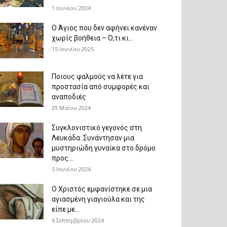
1 Ιουνίου 2024
Ο Άγιος που δεν αφήνει κανέναν
χωρίς βοήθεια – Ό,τι κι...
15 Ιουνίου 2025
Ποιους ψαλμούς να λέτε για
προστασία από συμφορές και
αναποδιές
29 Μαΐου 2024
Συγκλονιστικό γεγονός στη
Λευκάδα: Συνάντησαν μια
μυστηριώδη γυναίκα στο δρόμο
προς...
5 Ιουνίου 2024
Ο Χριστός εμφανίστηκε σε μια
αγιασμένη γιαγιούλα και της
είπε με...
6 Σεπτεμβρίου 2024