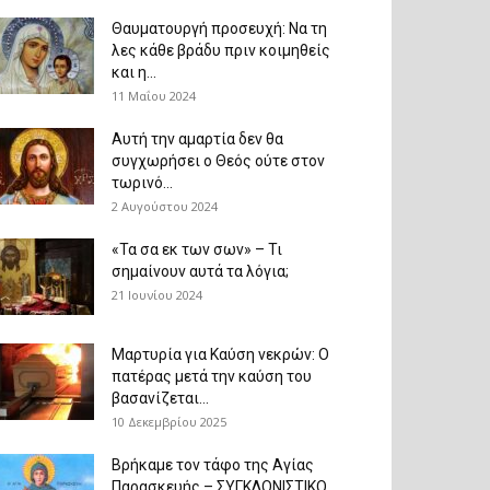
Θαυματουργή προσευχή: Να τη
λες κάθε βράδυ πριν κοιμηθείς
και η...
11 Μαΐου 2024
Αυτή την αμαρτία δεν θα
συγχωρήσει ο Θεός ούτε στον
τωρινό...
2 Αυγούστου 2024
«Τα σα εκ των σων» – Τι
σημαίνουν αυτά τα λόγια;
21 Ιουνίου 2024
Μαρτυρία για Καύση νεκρών: Ο
πατέρας μετά την καύση του
βασανίζεται...
10 Δεκεμβρίου 2025
Βρήκαμε τον τάφο της Αγίας
Παρασκευής – ΣΥΓΚΛΟΝΙΣΤΙΚΟ