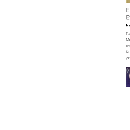
Ε
Ε
N
Γι
Μη
αγ
Κα
γε