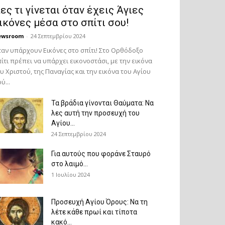
ες τι γίνεται όταν έχεις Άγιες
ικόνες μέσα στο σπίτι σου!
ewsroom
-
24 Σεπτεμβρίου 2024
αν υπάρχουν Εικόνες στο σπίτι! Στο Ορθόδοξο
ίτι πρέπει να υπάρχει εικονοστάσι, με την εικόνα
υ Χριστού, της Παν­αγίας και την εικόνα του Αγίου
ύ...
Τα βράδια γίνονται Θαύματα: Να
λες αυτή την προσευχή του
Αγίου...
24 Σεπτεμβρίου 2024
Για αυτούς που φοράνε Σταυρό
στο λαιμό…
1 Ιουλίου 2024
Προσευχή Αγίου Όρους: Να τη
λέτε κάθε πρωί και τίποτα
κακό...