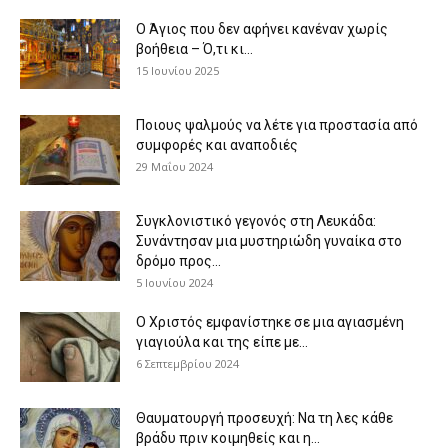
Ο Άγιος που δεν αφήνει κανέναν χωρίς
βοήθεια – Ό,τι κι...
15 Ιουνίου 2025
Ποιους ψαλμούς να λέτε για προστασία από
συμφορές και αναποδιές
29 Μαΐου 2024
Συγκλονιστικό γεγονός στη Λευκάδα:
Συνάντησαν μια μυστηριώδη γυναίκα στο
δρόμο προς...
5 Ιουνίου 2024
Ο Χριστός εμφανίστηκε σε μια αγιασμένη
γιαγιούλα και της είπε με...
6 Σεπτεμβρίου 2024
Θαυματουργή προσευχή: Να τη λες κάθε
βράδυ πριν κοιμηθείς και η...