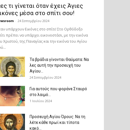
ες τι γίνεται όταν έχεις Άγιες
ικόνες μέσα στο σπίτι σου!
ewsroom
-
24 Σεπτεμβρίου 2024
αν υπάρχουν Εικόνες στο σπίτι! Στο Ορθόδοξο
ίτι πρέπει να υπάρχει εικονοστάσι, με την εικόνα
υ Χριστού, της Παν­αγίας και την εικόνα του Αγίου
ύ...
Τα βράδια γίνονται Θαύματα: Να
λες αυτή την προσευχή του
Αγίου...
24 Σεπτεμβρίου 2024
Για αυτούς που φοράνε Σταυρό
στο λαιμό…
1 Ιουλίου 2024
Προσευχή Αγίου Όρους: Να τη
λέτε κάθε πρωί και τίποτα
κακό...