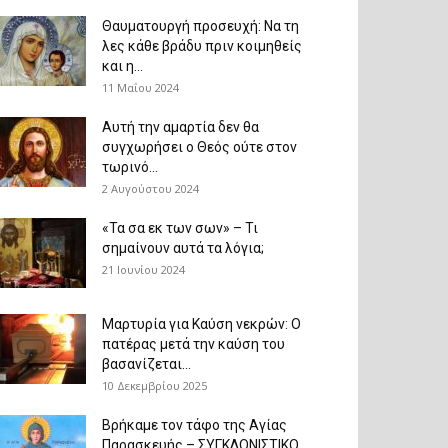
Θαυματουργή προσευχή: Να τη
λες κάθε βράδυ πριν κοιμηθείς
και η...
11 Μαΐου 2024
Αυτή την αμαρτία δεν θα
συγχωρήσει ο Θεός ούτε στον
τωρινό...
2 Αυγούστου 2024
«Τα σα εκ των σων» – Τι
σημαίνουν αυτά τα λόγια;
21 Ιουνίου 2024
Μαρτυρία για Καύση νεκρών: Ο
πατέρας μετά την καύση του
βασανίζεται...
10 Δεκεμβρίου 2025
Βρήκαμε τον τάφο της Αγίας
Παρασκευής – ΣΥΓΚΛΟΝΙΣΤΙΚΟ