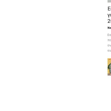
Ε
γ
2
N
Εο
πο
ον
ευ