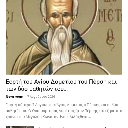
Εορτή του Αγίου Δομετίου του Πέρση και
των δύο μαθητών του...
Newsroom
-
7 Αυγούστου 2026
Γιορτή σήμερα 7 Αυγούστου: Άγιος Δομέτιος ο Πέρσης και οι δύο
μαθητές του Ο Oσιομάρτυρας Δομέτιος ήταν Πέρσης και έζησε στα
χρόνια του Μεγάλου Κωνσταντίνου. Διδάχθηκε...