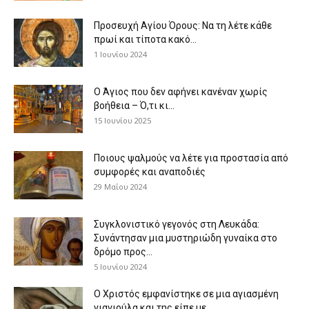
Προσευχή Αγίου Όρους: Να τη λέτε κάθε
πρωί και τίποτα κακό...
1 Ιουνίου 2024
Ο Άγιος που δεν αφήνει κανέναν χωρίς
βοήθεια – Ό,τι κι...
15 Ιουνίου 2025
Ποιους ψαλμούς να λέτε για προστασία από
συμφορές και αναποδιές
29 Μαΐου 2024
Συγκλονιστικό γεγονός στη Λευκάδα:
Συνάντησαν μια μυστηριώδη γυναίκα στο
δρόμο προς...
5 Ιουνίου 2024
Ο Χριστός εμφανίστηκε σε μια αγιασμένη
γιαγιούλα και της είπε με...