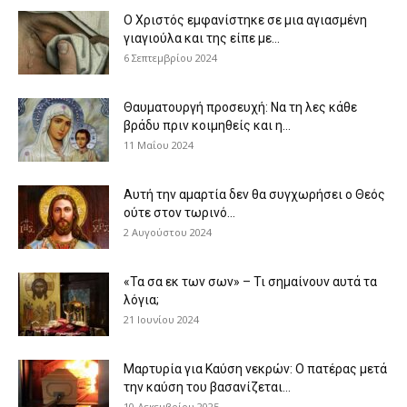
Ο Χριστός εμφανίστηκε σε μια αγιασμένη
γιαγιούλα και της είπε με...
6 Σεπτεμβρίου 2024
Θαυματουργή προσευχή: Να τη λες κάθε
βράδυ πριν κοιμηθείς και η...
11 Μαΐου 2024
Αυτή την αμαρτία δεν θα συγχωρήσει ο Θεός
ούτε στον τωρινό...
2 Αυγούστου 2024
«Τα σα εκ των σων» – Τι σημαίνουν αυτά τα
λόγια;
21 Ιουνίου 2024
Μαρτυρία για Καύση νεκρών: Ο πατέρας μετά
την καύση του βασανίζεται...
10 Δεκεμβρίου 2025