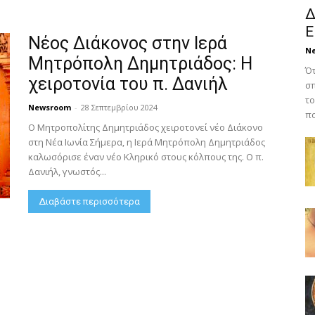
Δ
Ε
Νέος Διάκονος στην Ιερά
N
Μητρόπολη Δημητριάδος: Η
Ότ
χειροτονία του π. Δανιήλ
σπ
το
Newsroom
-
28 Σεπτεμβρίου 2024
πο
Ο Μητροπολίτης Δημητριάδος χειροτονεί νέο Διάκονο
στη Νέα Ιωνία Σήμερα, η Ιερά Μητρόπολη Δημητριάδος
καλωσόρισε έναν νέο Κληρικό στους κόλπους της. Ο π.
Δανιήλ, γνωστός...
Διαβάστε περισσότερα