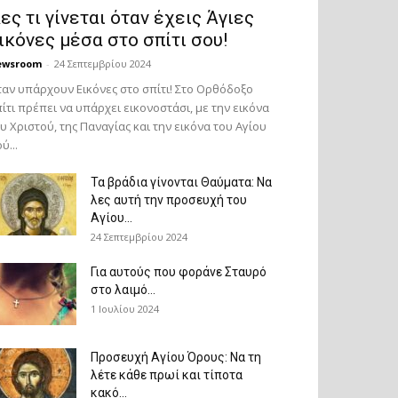
ες τι γίνεται όταν έχεις Άγιες
ικόνες μέσα στο σπίτι σου!
ewsroom
-
24 Σεπτεμβρίου 2024
αν υπάρχουν Εικόνες στο σπίτι! Στο Ορθόδοξο
ίτι πρέπει να υπάρχει εικονοστάσι, με την εικόνα
υ Χριστού, της Παν­αγίας και την εικόνα του Αγίου
ύ...
Τα βράδια γίνονται Θαύματα: Να
λες αυτή την προσευχή του
Αγίου...
24 Σεπτεμβρίου 2024
Για αυτούς που φοράνε Σταυρό
στο λαιμό…
1 Ιουλίου 2024
Προσευχή Αγίου Όρους: Να τη
λέτε κάθε πρωί και τίποτα
κακό...