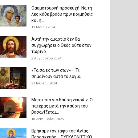
Θαυματουργή προσευχή: Να τη
λες κάθε βράδυ πριν κοιμηθείς
και η...
11 Μαΐου 2024
Αυτή την αμαρτία δεν θα
συγχωρήσει ο Θεός ούτε στον
τωρινό...
2 Αυγούστου 2024
«Τα σα εκ των σων» – Τι
σημαίνουν αυτά τα λόγια;
21 Ιουνίου 2024
Μαρτυρία για Καύση νεκρών: Ο
πατέρας μετά την καύση του
βασανίζεται...
10 Δεκεμβρίου 2025
Βρήκαμε τον τάφο της Αγίας
Παρασκευής – ΣΥΓΚΛΟΝΙΣΤΙΚΟ