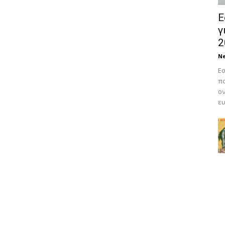
Ε
γ
2
N
Εο
πο
ον
ευ