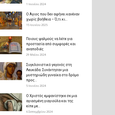
1 Ιουνίου 2024
Ο Άγιος που δεν αφήνει κανέναν
χωρίς βοήθεια – Ό,τι κι...
15 Ιουνίου 2025
Ποιους ψαλμούς να λέτε για
προστασία από συμφορές και
αναποδιές
29 Μαΐου 2024
Συγκλονιστικό γεγονός στη
Λευκάδα: Συνάντησαν μια
μυστηριώδη γυναίκα στο δρόμο
προς...
5 Ιουνίου 2024
Ο Χριστός εμφανίστηκε σε μια
αγιασμένη γιαγιούλα και της
είπε με...
6 Σεπτεμβρίου 2024