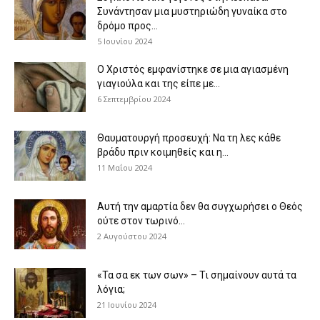
Συνάντησαν μια μυστηριώδη γυναίκα στο
δρόμο προς...
5 Ιουνίου 2024
Ο Χριστός εμφανίστηκε σε μια αγιασμένη
γιαγιούλα και της είπε με...
6 Σεπτεμβρίου 2024
Θαυματουργή προσευχή: Να τη λες κάθε
βράδυ πριν κοιμηθείς και η...
11 Μαΐου 2024
Αυτή την αμαρτία δεν θα συγχωρήσει ο Θεός
ούτε στον τωρινό...
2 Αυγούστου 2024
«Τα σα εκ των σων» – Τι σημαίνουν αυτά τα
λόγια;
21 Ιουνίου 2024