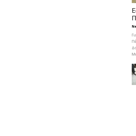
Ε
Π
N
Γι
Πέ
Δο
Με