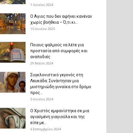
1 Ιουνίου 2024
Ο Άγιος που δεν αφήνει κανέναν
χωρίς βοήθεια – Ό,τι κι...
15 Ιουνίου 2025
Ποιους ψαλμούς να λέτε για
προστασία από συμφορές και
αναποδιές
29 Μαΐου 2024
Συγκλονιστικό γεγονός στη
Λευκάδα: Συνάντησαν μια
μυστηριώδη γυναίκα στο δρόμο
προς...
5 Ιουνίου 2024
Ο Χριστός εμφανίστηκε σε μια
αγιασμένη γιαγιούλα και της
είπε με...
6 Σεπτεμβρίου 2024