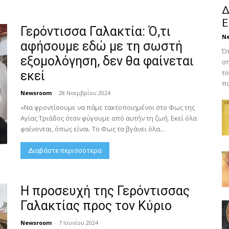
Δ
Ε
Γερόντισσα Γαλακτία: Ό,τι
N
αφήσουμε εδώ με τη σωστή
Ότ
εξομολόγηση, δεν θα φαίνεται
σπ
το
εκεί
πο
Newsroom
-
28 Νοεμβρίου 2024
«Να φροντίσουμε να πάμε τακτοποιημένοι στο Φως της
Αγίας Τριάδος όταν φύγουμε από αυτήν τη ζωή. Εκεί όλα
φαίνονται, όπως είναι. Το Φως τα βγάνει όλα...
Διαβάστε περισσότερα
Η προσευχή της Γερόντισσας
Γαλακτίας προς τον Κύριο
Newsroom
-
7 Ιουνίου 2024