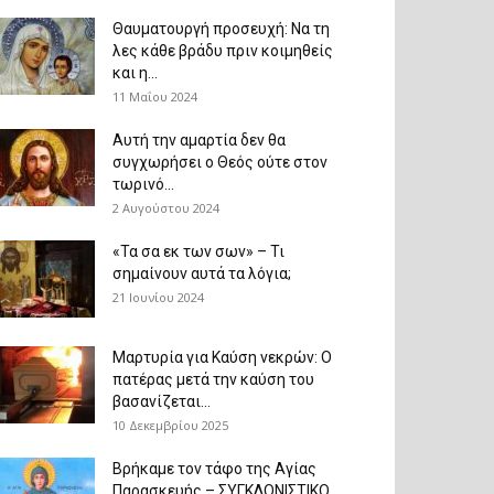
Θαυματουργή προσευχή: Να τη
λες κάθε βράδυ πριν κοιμηθείς
και η...
11 Μαΐου 2024
Αυτή την αμαρτία δεν θα
συγχωρήσει ο Θεός ούτε στον
τωρινό...
2 Αυγούστου 2024
«Τα σα εκ των σων» – Τι
σημαίνουν αυτά τα λόγια;
21 Ιουνίου 2024
Μαρτυρία για Καύση νεκρών: Ο
πατέρας μετά την καύση του
βασανίζεται...
10 Δεκεμβρίου 2025
Βρήκαμε τον τάφο της Αγίας
Παρασκευής – ΣΥΓΚΛΟΝΙΣΤΙΚΟ