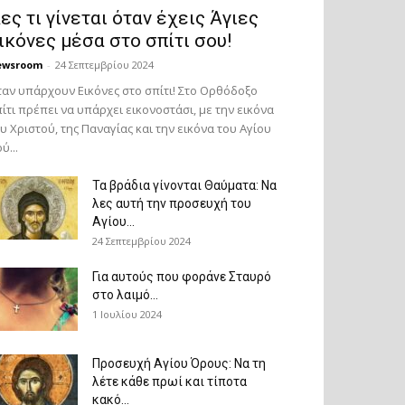
ες τι γίνεται όταν έχεις Άγιες
ικόνες μέσα στο σπίτι σου!
ewsroom
-
24 Σεπτεμβρίου 2024
αν υπάρχουν Εικόνες στο σπίτι! Στο Ορθόδοξο
ίτι πρέπει να υπάρχει εικονοστάσι, με την εικόνα
υ Χριστού, της Παν­αγίας και την εικόνα του Αγίου
ύ...
Τα βράδια γίνονται Θαύματα: Να
λες αυτή την προσευχή του
Αγίου...
24 Σεπτεμβρίου 2024
Για αυτούς που φοράνε Σταυρό
στο λαιμό…
1 Ιουλίου 2024
Προσευχή Αγίου Όρους: Να τη
λέτε κάθε πρωί και τίποτα
κακό...