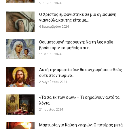
5 Ιουνίου 2024
Ο Χριστός εμφανίστηκε σε μια αγιασμένη
γιαγιούλα και της είπε με...
6 Σεπτεμβρίου 2024
Θαυματουργή προσευχή: Να τη λες κάθε
βράδυ πριν κοιμηθείς και η...
11 Μαΐου 2024
Αυτή την αμαρτία δεν θα συγχωρήσει ο Θεός
ούτε στον τωρινό...
2 Αυγούστου 2024
«Τα σα εκ των σων» – Τι σημαίνουν αυτά τα
λόγια;
21 Ιουνίου 2024
Μαρτυρία για Καύση νεκρών: Ο πατέρας μετά