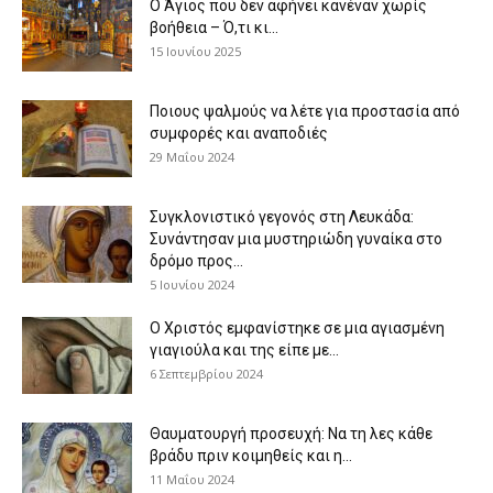
Ο Άγιος που δεν αφήνει κανέναν χωρίς
βοήθεια – Ό,τι κι...
15 Ιουνίου 2025
Ποιους ψαλμούς να λέτε για προστασία από
συμφορές και αναποδιές
29 Μαΐου 2024
Συγκλονιστικό γεγονός στη Λευκάδα:
Συνάντησαν μια μυστηριώδη γυναίκα στο
δρόμο προς...
5 Ιουνίου 2024
Ο Χριστός εμφανίστηκε σε μια αγιασμένη
γιαγιούλα και της είπε με...
6 Σεπτεμβρίου 2024
Θαυματουργή προσευχή: Να τη λες κάθε
βράδυ πριν κοιμηθείς και η...
11 Μαΐου 2024