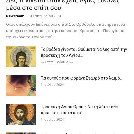
Δες τι γίνεται όταν έχεις Άγιες Εικόνες
μέσα στο σπίτι σου!
Newsroom
-
24 Σεπτεμβρίου 2024
Όταν υπάρχουν Εικόνες στο σπίτι! Στο Ορθόδοξο σπίτι πρέπει να
υπάρχει εικονοστάσι, με την εικόνα του Χριστού, της Παν­αγίας και
την εικόνα του Αγίου πού...
Τα βράδια γίνονται Θαύματα: Να λες αυτή την
προσευχή του Αγίου...
24 Σεπτεμβρίου 2024
Για αυτούς που φοράνε Σταυρό στο λαιμό…
1 Ιουλίου 2024
Προσευχή Αγίου Όρους: Να τη λέτε κάθε
πρωί και τίποτα κακό...
1 Ιουνίου 2024