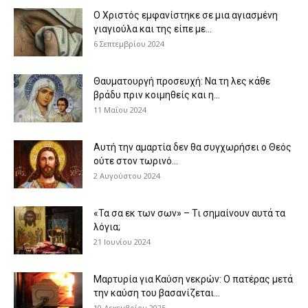
Ο Χριστός εμφανίστηκε σε μια αγιασμένη
γιαγιούλα και της είπε με...
6 Σεπτεμβρίου 2024
Θαυματουργή προσευχή: Να τη λες κάθε
βράδυ πριν κοιμηθείς και η...
11 Μαΐου 2024
Αυτή την αμαρτία δεν θα συγχωρήσει ο Θεός
ούτε στον τωρινό...
2 Αυγούστου 2024
«Τα σα εκ των σων» – Τι σημαίνουν αυτά τα
λόγια;
21 Ιουνίου 2024
Μαρτυρία για Καύση νεκρών: Ο πατέρας μετά
την καύση του βασανίζεται...
10 Δεκεμβρίου 2025