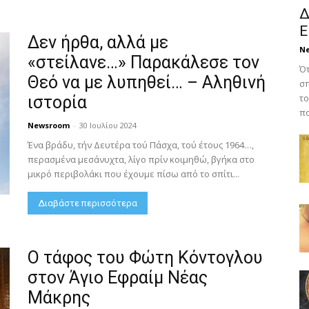
Δ
Ε
Δεν ήρθα, αλλά με
N
«στείλανε…» Παρακάλεσε τον
Ότ
Θεό να με λυπηθεί… – Αληθινή
σπ
το
ιστορία
πο
Newsroom
-
30 Ιουλίου 2024
Ένα βράδυ, τήν Δευτέρα τού Πάσχα, τού έτους 1964…,
περασμένα μεσάνυχτα, λίγο πρίν κοιμηθώ, βγήκα στο
μικρό περιβολάκι που έχουμε πίσω από το σπίτι...
Διαβάστε περισσότερα
Ο τάφος του Φώτη Κόντογλου
στον Άγιο Εφραίμ Νέας
Μάκρης