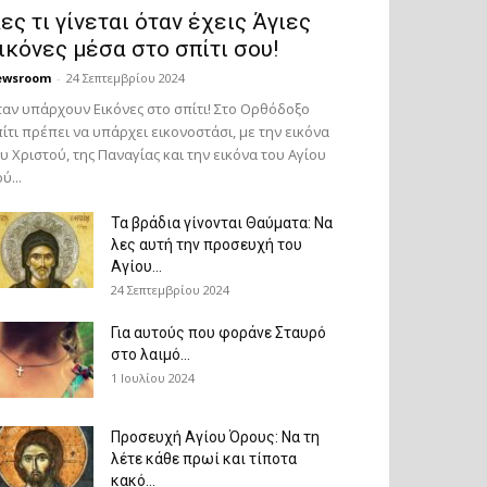
ες τι γίνεται όταν έχεις Άγιες
ικόνες μέσα στο σπίτι σου!
ewsroom
-
24 Σεπτεμβρίου 2024
αν υπάρχουν Εικόνες στο σπίτι! Στο Ορθόδοξο
ίτι πρέπει να υπάρχει εικονοστάσι, με την εικόνα
υ Χριστού, της Παν­αγίας και την εικόνα του Αγίου
ύ...
Τα βράδια γίνονται Θαύματα: Να
λες αυτή την προσευχή του
Αγίου...
24 Σεπτεμβρίου 2024
Για αυτούς που φοράνε Σταυρό
στο λαιμό…
1 Ιουλίου 2024
Προσευχή Αγίου Όρους: Να τη
λέτε κάθε πρωί και τίποτα
κακό...