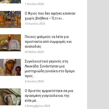
1 Ιουνίου 2024
Ο Άγιος που δεν αφήνει κανέναν
χωρίς βοήθεια – Ό,τι κι...
15 Ιουνίου 2025
Ποιους ψαλμούς να λέτε για
προστασία από συμφορές και
αναποδιές
29 Μαΐου 2024
Συγκλονιστικό γεγονός στη
Λευκάδα: Συνάντησαν μια
μυστηριώδη γυναίκα στο δρόμο
προς...
5 Ιουνίου 2024
Ο Χριστός εμφανίστηκε σε μια
αγιασμένη γιαγιούλα και της
είπε με...
6 Σεπτεμβρίου 2024