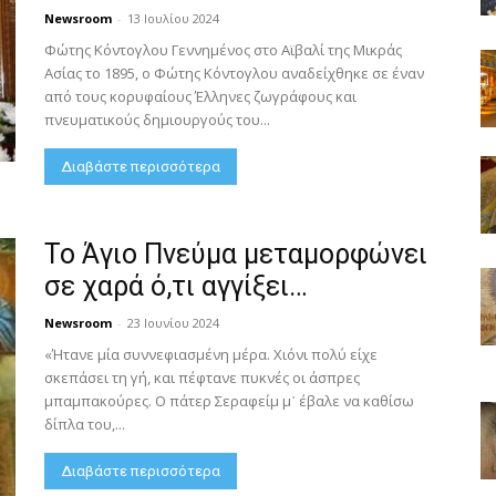
Newsroom
-
13 Ιουλίου 2024
Φώτης Κόντογλου Γεννημένος στο Αϊβαλί της Μικράς
Ασίας το 1895, ο Φώτης Κόντογλου αναδείχθηκε σε έναν
από τους κορυφαίους Έλληνες ζωγράφους και
πνευματικούς δημιουργούς του...
Διαβάστε περισσότερα
Το Άγιο Πνεύμα μεταμορφώνει
σε χαρά ό,τι αγγίξει…
Newsroom
-
23 Ιουνίου 2024
«Ήτανε μία συννεφιασμένη μέρα. Χιόνι πολύ είχε
σκεπάσει τη γή, και πέφτανε πυκνές οι άσπρες
μπαμπακούρες. Ο πάτερ Σεραφείμ μ᾿ έβαλε να καθίσω
δίπλα του,...
Διαβάστε περισσότερα