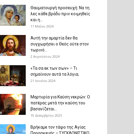
Θαυματουργή προσευχή: Να τη
λες κάθε βράδυ πριν κοιμηθείς
και η...
11 Μαΐου 2024
Αυτή την αμαρτία δεν θα
συγχωρήσει ο Θεός ούτε στον
τωρινό...
2 Αυγούστου 2024
«Τα σα εκ των σων» – Τι
σημαίνουν αυτά τα λόγια;
21 Ιουνίου 2024
Μαρτυρία για Καύση νεκρών: Ο
πατέρας μετά την καύση του
βασανίζεται...
10 Δεκεμβρίου 2025
Βρήκαμε τον τάφο της Αγίας
Παρασκευής – ΣΥΓΚΛΟΝΙΣΤΙΚΟ