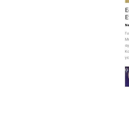
Ε
Ε
N
Γι
Μη
αγ
Κα
γε