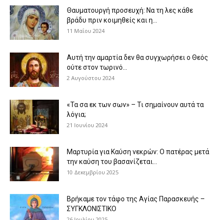
Θαυματουργή προσευχή: Να τη λες κάθε
βράδυ πριν κοιμηθείς και η...
11 Μαΐου 2024
Αυτή την αμαρτία δεν θα συγχωρήσει ο Θεός
ούτε στον τωρινό...
2 Αυγούστου 2024
«Τα σα εκ των σων» – Τι σημαίνουν αυτά τα
λόγια;
21 Ιουνίου 2024
Μαρτυρία για Καύση νεκρών: Ο πατέρας μετά
την καύση του βασανίζεται...
10 Δεκεμβρίου 2025
Βρήκαμε τον τάφο της Αγίας Παρασκευής –
ΣΥΓΚΛΟΝΙΣΤΙΚΟ
26 Ιουλίου 2025