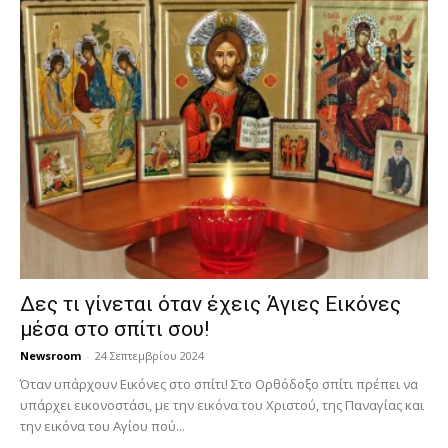
Δες τι γίνεται όταν έχεις Άγιες Εικόνες
μέσα στο σπίτι σου!
Newsroom
-
24 Σεπτεμβρίου 2024
Όταν υπάρχουν Εικόνες στο σπίτι! Στο Ορθόδοξο σπίτι πρέπει να
υπάρχει εικονοστάσι, με την εικόνα του Χριστού, της Παν­αγίας και
την εικόνα του Αγίου πού...