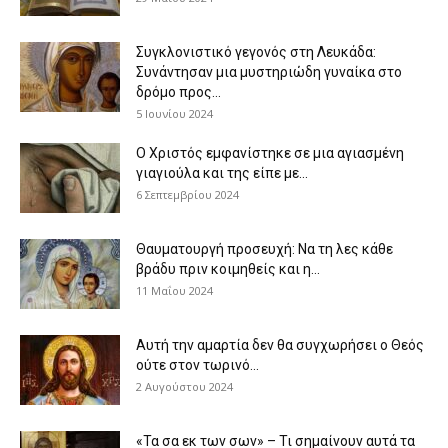
Συγκλονιστικό γεγονός στη Λευκάδα:
Συνάντησαν μια μυστηριώδη γυναίκα στο
δρόμο προς...
5 Ιουνίου 2024
Ο Χριστός εμφανίστηκε σε μια αγιασμένη
γιαγιούλα και της είπε με...
6 Σεπτεμβρίου 2024
Θαυματουργή προσευχή: Να τη λες κάθε
βράδυ πριν κοιμηθείς και η...
11 Μαΐου 2024
Αυτή την αμαρτία δεν θα συγχωρήσει ο Θεός
ούτε στον τωρινό...
2 Αυγούστου 2024
«Τα σα εκ των σων» – Τι σημαίνουν αυτά τα