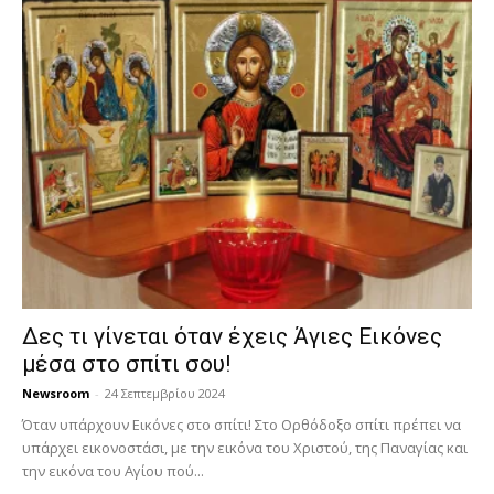
Δες τι γίνεται όταν έχεις Άγιες Εικόνες
μέσα στο σπίτι σου!
Newsroom
-
24 Σεπτεμβρίου 2024
Όταν υπάρχουν Εικόνες στο σπίτι! Στο Ορθόδοξο σπίτι πρέπει να
υπάρχει εικονοστάσι, με την εικόνα του Χριστού, της Παν­αγίας και
την εικόνα του Αγίου πού...