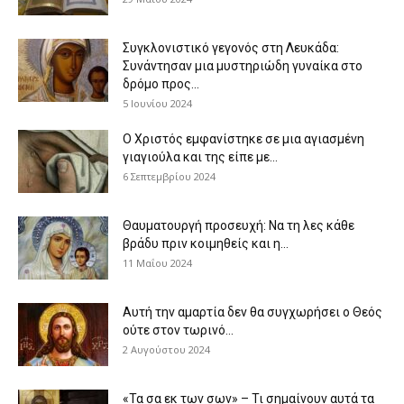
Συγκλονιστικό γεγονός στη Λευκάδα:
Συνάντησαν μια μυστηριώδη γυναίκα στο
δρόμο προς...
5 Ιουνίου 2024
Ο Χριστός εμφανίστηκε σε μια αγιασμένη
γιαγιούλα και της είπε με...
6 Σεπτεμβρίου 2024
Θαυματουργή προσευχή: Να τη λες κάθε
βράδυ πριν κοιμηθείς και η...
11 Μαΐου 2024
Αυτή την αμαρτία δεν θα συγχωρήσει ο Θεός
ούτε στον τωρινό...
2 Αυγούστου 2024
«Τα σα εκ των σων» – Τι σημαίνουν αυτά τα