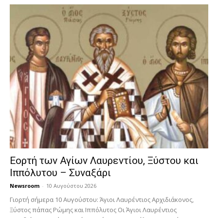
Εορτή των Αγίων Λαυρεντίου, Ξύστου και
Ιππόλυτου – Συναξάρι
Newsroom
-
10 Αυγούστου 2026
Γιορτή σήμερα 10 Αυγούστου: Άγιοι Λαυρέντιος Αρχιδιάκονος,
Ξύστος πάπας Ρώμης και Ιππόλυτος Οι Άγιοι Λαυρέντιος