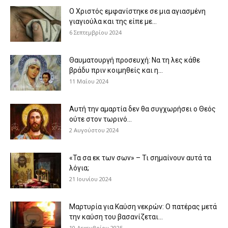
Ο Χριστός εμφανίστηκε σε μια αγιασμένη
γιαγιούλα και της είπε με...
6 Σεπτεμβρίου 2024
Θαυματουργή προσευχή: Να τη λες κάθε
βράδυ πριν κοιμηθείς και η...
11 Μαΐου 2024
Αυτή την αμαρτία δεν θα συγχωρήσει ο Θεός
ούτε στον τωρινό...
2 Αυγούστου 2024
«Τα σα εκ των σων» – Τι σημαίνουν αυτά τα
λόγια;
21 Ιουνίου 2024
Μαρτυρία για Καύση νεκρών: Ο πατέρας μετά
την καύση του βασανίζεται...
10 Δεκεμβρίου 2025