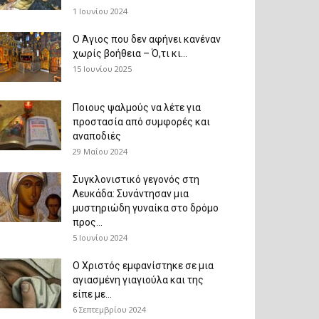
1 Ιουνίου 2024
Ο Άγιος που δεν αφήνει κανέναν
χωρίς βοήθεια – Ό,τι κι...
15 Ιουνίου 2025
Ποιους ψαλμούς να λέτε για
προστασία από συμφορές και
αναποδιές
29 Μαΐου 2024
Συγκλονιστικό γεγονός στη
Λευκάδα: Συνάντησαν μια
μυστηριώδη γυναίκα στο δρόμο
προς...
5 Ιουνίου 2024
Ο Χριστός εμφανίστηκε σε μια
αγιασμένη γιαγιούλα και της
είπε με...
6 Σεπτεμβρίου 2024