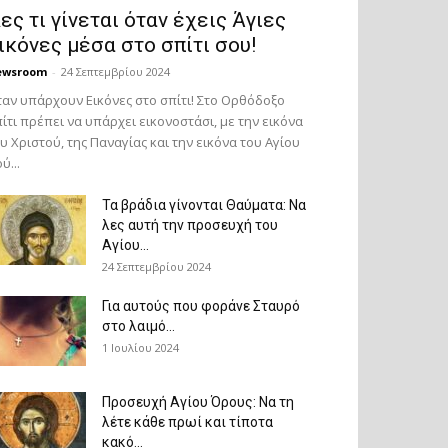
ες τι γίνεται όταν έχεις Άγιες
ικόνες μέσα στο σπίτι σου!
ewsroom
-
24 Σεπτεμβρίου 2024
αν υπάρχουν Εικόνες στο σπίτι! Στο Ορθόδοξο
ίτι πρέπει να υπάρχει εικονοστάσι, με την εικόνα
υ Χριστού, της Παν­αγίας και την εικόνα του Αγίου
ύ...
Τα βράδια γίνονται Θαύματα: Να
λες αυτή την προσευχή του
Αγίου...
24 Σεπτεμβρίου 2024
Για αυτούς που φοράνε Σταυρό
στο λαιμό…
1 Ιουλίου 2024
Προσευχή Αγίου Όρους: Να τη
λέτε κάθε πρωί και τίποτα
κακό...