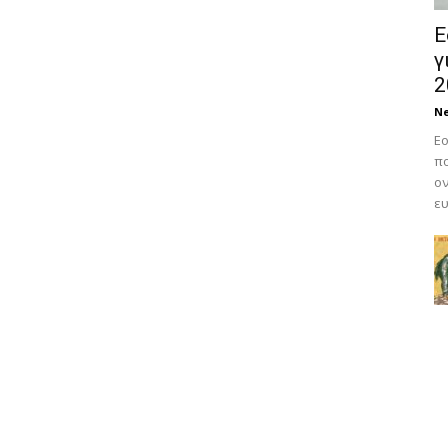
Ε
γ
2
N
Εο
πο
ον
ευ