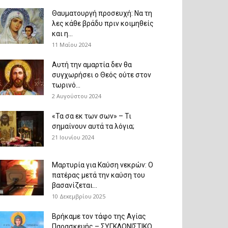
Θαυματουργή προσευχή: Να τη
λες κάθε βράδυ πριν κοιμηθείς
και η...
11 Μαΐου 2024
Αυτή την αμαρτία δεν θα
συγχωρήσει ο Θεός ούτε στον
τωρινό...
2 Αυγούστου 2024
«Τα σα εκ των σων» – Τι
σημαίνουν αυτά τα λόγια;
21 Ιουνίου 2024
Μαρτυρία για Καύση νεκρών: Ο
πατέρας μετά την καύση του
βασανίζεται...
10 Δεκεμβρίου 2025
Βρήκαμε τον τάφο της Αγίας
Παρασκευής – ΣΥΓΚΛΟΝΙΣΤΙΚΟ