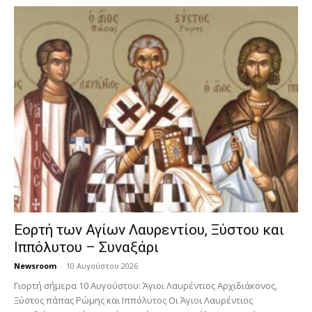
Εορτή των Αγίων Λαυρεντίου, Ξύστου και
Ιππόλυτου – Συναξάρι
Newsroom
-
10 Αυγούστου 2026
Γιορτή σήμερα 10 Αυγούστου: Άγιοι Λαυρέντιος Αρχιδιάκονος,
Ξύστος πάπας Ρώμης και Ιππόλυτος Οι Άγιοι Λαυρέντιος