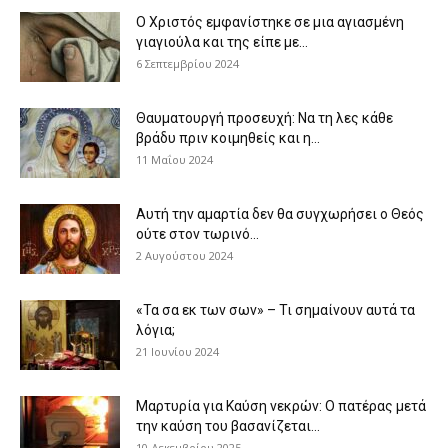
Ο Χριστός εμφανίστηκε σε μια αγιασμένη
γιαγιούλα και της είπε με...
6 Σεπτεμβρίου 2024
Θαυματουργή προσευχή: Να τη λες κάθε
βράδυ πριν κοιμηθείς και η...
11 Μαΐου 2024
Αυτή την αμαρτία δεν θα συγχωρήσει ο Θεός
ούτε στον τωρινό...
2 Αυγούστου 2024
«Τα σα εκ των σων» – Τι σημαίνουν αυτά τα
λόγια;
21 Ιουνίου 2024
Μαρτυρία για Καύση νεκρών: Ο πατέρας μετά
την καύση του βασανίζεται...
10 Δεκεμβρίου 2025