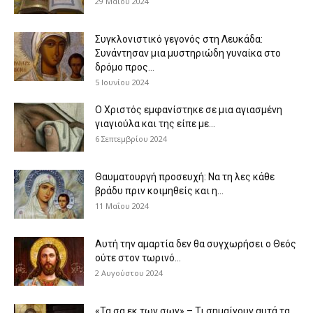
29 Μαΐου 2024
Συγκλονιστικό γεγονός στη Λευκάδα:
Συνάντησαν μια μυστηριώδη γυναίκα στο
δρόμο προς...
5 Ιουνίου 2024
Ο Χριστός εμφανίστηκε σε μια αγιασμένη
γιαγιούλα και της είπε με...
6 Σεπτεμβρίου 2024
Θαυματουργή προσευχή: Να τη λες κάθε
βράδυ πριν κοιμηθείς και η...
11 Μαΐου 2024
Αυτή την αμαρτία δεν θα συγχωρήσει ο Θεός
ούτε στον τωρινό...
2 Αυγούστου 2024
«Τα σα εκ των σων» – Τι σημαίνουν αυτά τα