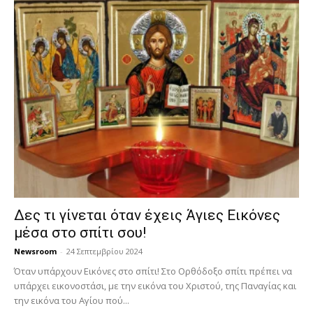
Δες τι γίνεται όταν έχεις Άγιες Εικόνες
μέσα στο σπίτι σου!
Newsroom
-
24 Σεπτεμβρίου 2024
Όταν υπάρχουν Εικόνες στο σπίτι! Στο Ορθόδοξο σπίτι πρέπει να
υπάρχει εικονοστάσι, με την εικόνα του Χριστού, της Παν­αγίας και
την εικόνα του Αγίου πού...