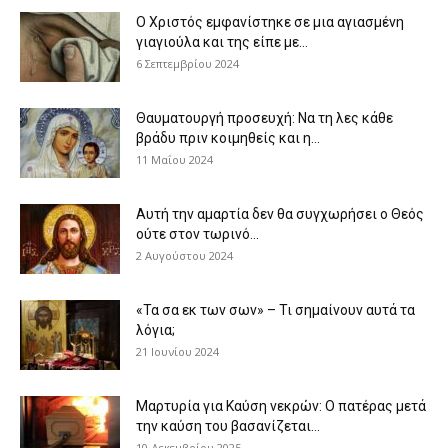
Ο Χριστός εμφανίστηκε σε μια αγιασμένη
γιαγιούλα και της είπε με...
6 Σεπτεμβρίου 2024
Θαυματουργή προσευχή: Να τη λες κάθε
βράδυ πριν κοιμηθείς και η...
11 Μαΐου 2024
Αυτή την αμαρτία δεν θα συγχωρήσει ο Θεός
ούτε στον τωρινό...
2 Αυγούστου 2024
«Τα σα εκ των σων» – Τι σημαίνουν αυτά τα
λόγια;
21 Ιουνίου 2024
Μαρτυρία για Καύση νεκρών: Ο πατέρας μετά
την καύση του βασανίζεται...
10 Δεκεμβρίου 2025