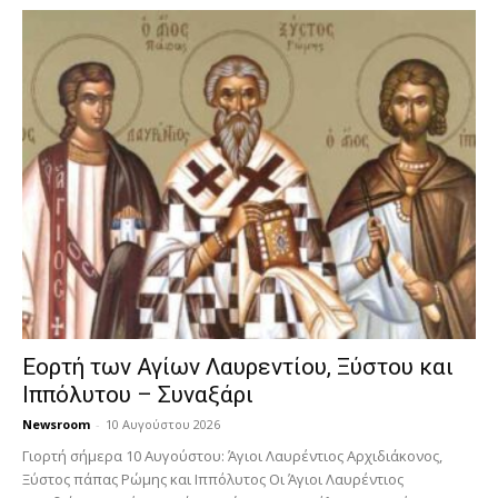
Εορτή των Αγίων Λαυρεντίου, Ξύστου και
Ιππόλυτου – Συναξάρι
Newsroom
-
10 Αυγούστου 2026
Γιορτή σήμερα 10 Αυγούστου: Άγιοι Λαυρέντιος Αρχιδιάκονος,
Ξύστος πάπας Ρώμης και Ιππόλυτος Οι Άγιοι Λαυρέντιος