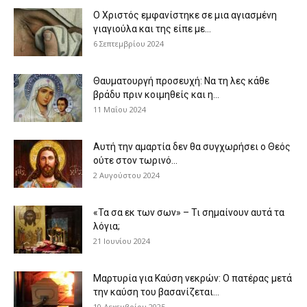
Ο Χριστός εμφανίστηκε σε μια αγιασμένη
γιαγιούλα και της είπε με...
6 Σεπτεμβρίου 2024
Θαυματουργή προσευχή: Να τη λες κάθε
βράδυ πριν κοιμηθείς και η...
11 Μαΐου 2024
Αυτή την αμαρτία δεν θα συγχωρήσει ο Θεός
ούτε στον τωρινό...
2 Αυγούστου 2024
«Τα σα εκ των σων» – Τι σημαίνουν αυτά τα
λόγια;
21 Ιουνίου 2024
Μαρτυρία για Καύση νεκρών: Ο πατέρας μετά
την καύση του βασανίζεται...
10 Δεκεμβρίου 2025