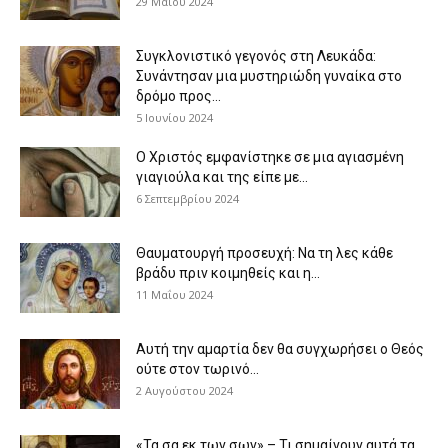
29 Μαΐου 2024
Συγκλονιστικό γεγονός στη Λευκάδα:
Συνάντησαν μια μυστηριώδη γυναίκα στο
δρόμο προς...
5 Ιουνίου 2024
Ο Χριστός εμφανίστηκε σε μια αγιασμένη
γιαγιούλα και της είπε με...
6 Σεπτεμβρίου 2024
Θαυματουργή προσευχή: Να τη λες κάθε
βράδυ πριν κοιμηθείς και η...
11 Μαΐου 2024
Αυτή την αμαρτία δεν θα συγχωρήσει ο Θεός
ούτε στον τωρινό...
2 Αυγούστου 2024
«Τα σα εκ των σων» – Τι σημαίνουν αυτά τα