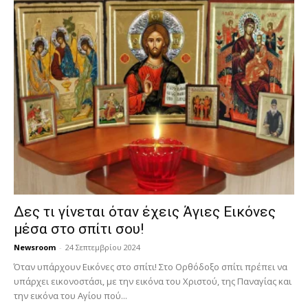
Δες τι γίνεται όταν έχεις Άγιες Εικόνες
μέσα στο σπίτι σου!
Newsroom
-
24 Σεπτεμβρίου 2024
Όταν υπάρχουν Εικόνες στο σπίτι! Στο Ορθόδοξο σπίτι πρέπει να
υπάρχει εικονοστάσι, με την εικόνα του Χριστού, της Παν­αγίας και
την εικόνα του Αγίου πού...