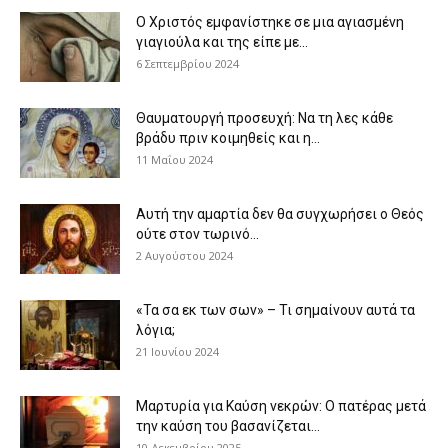
Ο Χριστός εμφανίστηκε σε μια αγιασμένη
γιαγιούλα και της είπε με...
6 Σεπτεμβρίου 2024
Θαυματουργή προσευχή: Να τη λες κάθε
βράδυ πριν κοιμηθείς και η...
11 Μαΐου 2024
Αυτή την αμαρτία δεν θα συγχωρήσει ο Θεός
ούτε στον τωρινό...
2 Αυγούστου 2024
«Τα σα εκ των σων» – Τι σημαίνουν αυτά τα
λόγια;
21 Ιουνίου 2024
Μαρτυρία για Καύση νεκρών: Ο πατέρας μετά
την καύση του βασανίζεται...
10 Δεκεμβρίου 2025