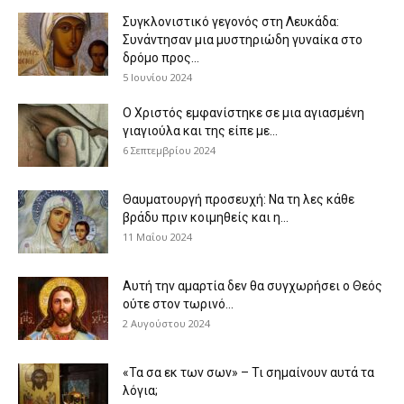
Συγκλονιστικό γεγονός στη Λευκάδα:
Συνάντησαν μια μυστηριώδη γυναίκα στο
δρόμο προς...
5 Ιουνίου 2024
Ο Χριστός εμφανίστηκε σε μια αγιασμένη
γιαγιούλα και της είπε με...
6 Σεπτεμβρίου 2024
Θαυματουργή προσευχή: Να τη λες κάθε
βράδυ πριν κοιμηθείς και η...
11 Μαΐου 2024
Αυτή την αμαρτία δεν θα συγχωρήσει ο Θεός
ούτε στον τωρινό...
2 Αυγούστου 2024
«Τα σα εκ των σων» – Τι σημαίνουν αυτά τα
λόγια;