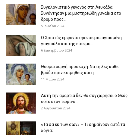
Συγκλονιστικό γεγονός στη Λευκάδα:
Συνάντησαν μια μυστηριώδη γυναίκα στο
δρόμο προς...
5 Ιουνίου 2024
Ο Χριστός εμφανίστηκε σε μια αγιασμένη
γιαγιούλα και της είπε με...
6 Σεπτεμβρίου 2024
Θαυματουργή προσευχή: Να τη λες κάθε
βράδυ πριν κοιμηθείς και η...
11 Μαΐου 2024
Αυτή την αμαρτία δεν θα συγχωρήσει ο Θεός
ούτε στον τωρινό...
2 Αυγούστου 2024
«Τα σα εκ των σων» – Τι σημαίνουν αυτά τα
λόγια;