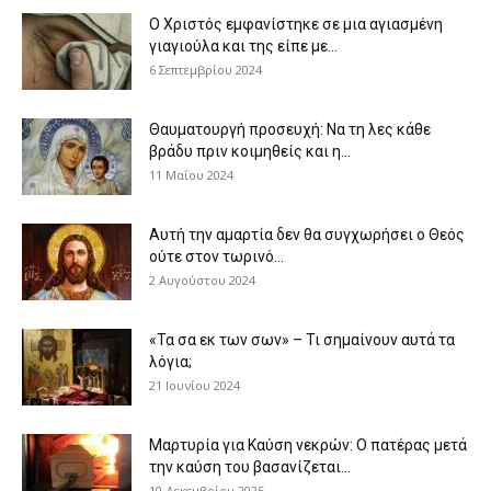
Ο Χριστός εμφανίστηκε σε μια αγιασμένη
γιαγιούλα και της είπε με...
6 Σεπτεμβρίου 2024
Θαυματουργή προσευχή: Να τη λες κάθε
βράδυ πριν κοιμηθείς και η...
11 Μαΐου 2024
Αυτή την αμαρτία δεν θα συγχωρήσει ο Θεός
ούτε στον τωρινό...
2 Αυγούστου 2024
«Τα σα εκ των σων» – Τι σημαίνουν αυτά τα
λόγια;
21 Ιουνίου 2024
Μαρτυρία για Καύση νεκρών: Ο πατέρας μετά
την καύση του βασανίζεται...
10 Δεκεμβρίου 2025