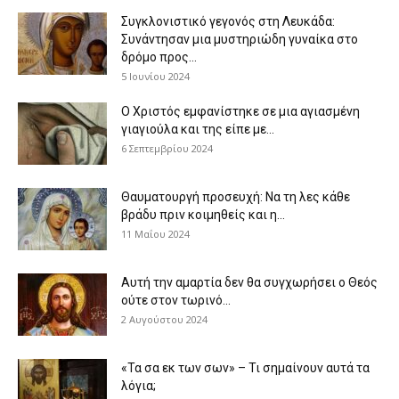
Συγκλονιστικό γεγονός στη Λευκάδα:
Συνάντησαν μια μυστηριώδη γυναίκα στο
δρόμο προς...
5 Ιουνίου 2024
Ο Χριστός εμφανίστηκε σε μια αγιασμένη
γιαγιούλα και της είπε με...
6 Σεπτεμβρίου 2024
Θαυματουργή προσευχή: Να τη λες κάθε
βράδυ πριν κοιμηθείς και η...
11 Μαΐου 2024
Αυτή την αμαρτία δεν θα συγχωρήσει ο Θεός
ούτε στον τωρινό...
2 Αυγούστου 2024
«Τα σα εκ των σων» – Τι σημαίνουν αυτά τα
λόγια;