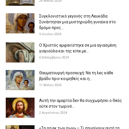
29 Μαΐου 2024
Συγκλονιστικό γεγονός στη Λευκάδα:
Συνάντησαν μια μυστηριώδη γυναίκα στο
δρόμο προς...
5 Ιουνίου 2024
Ο Χριστός εμφανίστηκε σε μια αγιασμένη
γιαγιούλα και της είπε με...
6 Σεπτεμβρίου 2024
Θαυματουργή προσευχή: Να τη λες κάθε
βράδυ πριν κοιμηθείς και η...
11 Μαΐου 2024
Αυτή την αμαρτία δεν θα συγχωρήσει ο Θεός
ούτε στον τωρινό...
2 Αυγούστου 2024
«Τα σα εκ των σων» – Τι σημαίνουν αυτά τα