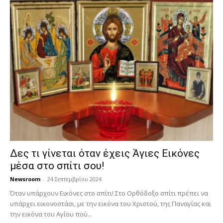
Δες τι γίνεται όταν έχεις Άγιες Εικόνες
μέσα στο σπίτι σου!
Newsroom
-
24 Σεπτεμβρίου 2024
Όταν υπάρχουν Εικόνες στο σπίτι! Στο Ορθόδοξο σπίτι πρέπει να
υπάρχει εικονοστάσι, με την εικόνα του Χριστού, της Παν­αγίας και
την εικόνα του Αγίου πού...