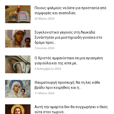
Ποιους ψαλμούς να λέτε για προστασία από
συμφορές και αναποδιές
29 Μαΐου 2024
Συγκλονιστικό γεγονός στη Λευκάδα:
Συνάντησαν μια μυστηριώδη γυναίκα στο
δρόμο προς...
5 Ιουνίου 2024
Ο Χριστός εμφανίστηκε σε μια αγιασμένη
γιαγιούλα και της είπε με...
6 Σεπτεμβρίου 2024
Θαυματουργή προσευχή: Να τη λες κάθε
βράδυ πριν κοιμηθείς και η...
11 Μαΐου 2024
Αυτή την αμαρτία δεν θα συγχωρήσει ο Θεός
ούτε στον τωρινό...