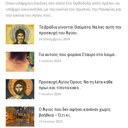
Όταν υπάρχουν Εικόνες στο σπίτι! Στο Ορθόδοξο σπίτι πρέπει να
υπάρχει εικονοστάσι, με την εικόνα του Χριστού, της Παν­αγίας και
την εικόνα του Αγίου πού...
Τα βράδια γίνονται Θαύματα: Να λες αυτή την
προσευχή του Αγίου...
24 Σεπτεμβρίου 2024
Για αυτούς που φοράνε Σταυρό στο λαιμό…
1 Ιουλίου 2024
Προσευχή Αγίου Όρους: Να τη λέτε κάθε
πρωί και τίποτα κακό...
1 Ιουνίου 2024
Ο Άγιος που δεν αφήνει κανέναν χωρίς
βοήθεια – Ό,τι κι...
15 Ιουνίου 2025