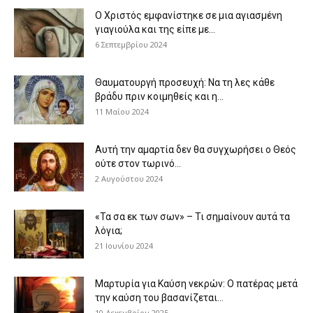
Ο Χριστός εμφανίστηκε σε μια αγιασμένη
γιαγιούλα και της είπε με...
6 Σεπτεμβρίου 2024
Θαυματουργή προσευχή: Να τη λες κάθε
βράδυ πριν κοιμηθείς και η...
11 Μαΐου 2024
Αυτή την αμαρτία δεν θα συγχωρήσει ο Θεός
ούτε στον τωρινό...
2 Αυγούστου 2024
«Τα σα εκ των σων» – Τι σημαίνουν αυτά τα
λόγια;
21 Ιουνίου 2024
Μαρτυρία για Καύση νεκρών: Ο πατέρας μετά
την καύση του βασανίζεται...
10 Δεκεμβρίου 2025