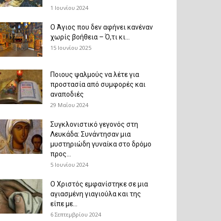
1 Ιουνίου 2024
Ο Άγιος που δεν αφήνει κανέναν
χωρίς βοήθεια – Ό,τι κι...
15 Ιουνίου 2025
Ποιους ψαλμούς να λέτε για
προστασία από συμφορές και
αναποδιές
29 Μαΐου 2024
Συγκλονιστικό γεγονός στη
Λευκάδα: Συνάντησαν μια
μυστηριώδη γυναίκα στο δρόμο
προς...
5 Ιουνίου 2024
Ο Χριστός εμφανίστηκε σε μια
αγιασμένη γιαγιούλα και της
είπε με...
6 Σεπτεμβρίου 2024