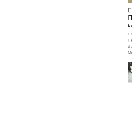
Ε
Π
N
Γι
Πέ
Δο
Με