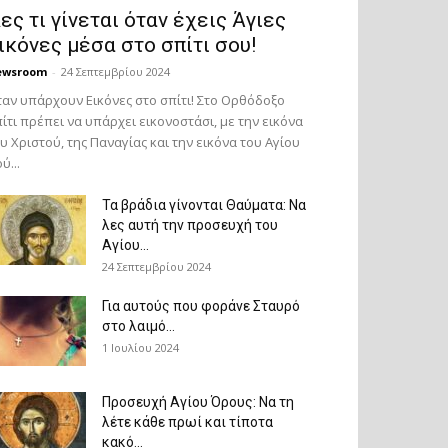
ες τι γίνεται όταν έχεις Άγιες
ικόνες μέσα στο σπίτι σου!
ewsroom
-
24 Σεπτεμβρίου 2024
αν υπάρχουν Εικόνες στο σπίτι! Στο Ορθόδοξο
ίτι πρέπει να υπάρχει εικονοστάσι, με την εικόνα
υ Χριστού, της Παν­αγίας και την εικόνα του Αγίου
ύ...
Τα βράδια γίνονται Θαύματα: Να
λες αυτή την προσευχή του
Αγίου...
24 Σεπτεμβρίου 2024
Για αυτούς που φοράνε Σταυρό
στο λαιμό…
1 Ιουλίου 2024
Προσευχή Αγίου Όρους: Να τη
λέτε κάθε πρωί και τίποτα
κακό...