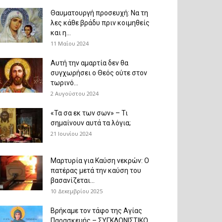
Θαυματουργή προσευχή: Να τη
λες κάθε βράδυ πριν κοιμηθείς
και η...
11 Μαΐου 2024
Αυτή την αμαρτία δεν θα
συγχωρήσει ο Θεός ούτε στον
τωρινό...
2 Αυγούστου 2024
«Τα σα εκ των σων» – Τι
σημαίνουν αυτά τα λόγια;
21 Ιουνίου 2024
Μαρτυρία για Καύση νεκρών: Ο
πατέρας μετά την καύση του
βασανίζεται...
10 Δεκεμβρίου 2025
Βρήκαμε τον τάφο της Αγίας
Παρασκευής – ΣΥΓΚΛΟΝΙΣΤΙΚΟ