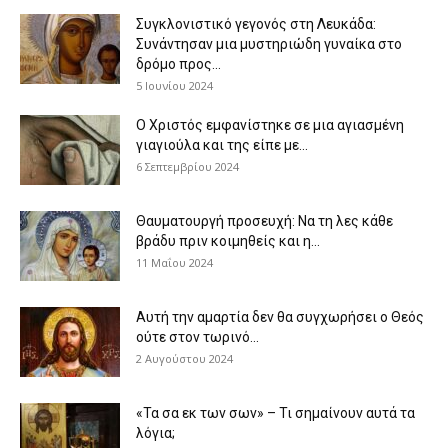
Συγκλονιστικό γεγονός στη Λευκάδα:
Συνάντησαν μια μυστηριώδη γυναίκα στο
δρόμο προς...
5 Ιουνίου 2024
Ο Χριστός εμφανίστηκε σε μια αγιασμένη
γιαγιούλα και της είπε με...
6 Σεπτεμβρίου 2024
Θαυματουργή προσευχή: Να τη λες κάθε
βράδυ πριν κοιμηθείς και η...
11 Μαΐου 2024
Αυτή την αμαρτία δεν θα συγχωρήσει ο Θεός
ούτε στον τωρινό...
2 Αυγούστου 2024
«Τα σα εκ των σων» – Τι σημαίνουν αυτά τα
λόγια;