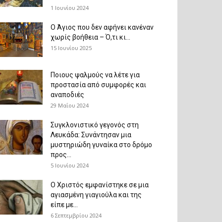
1 Ιουνίου 2024
Ο Άγιος που δεν αφήνει κανέναν
χωρίς βοήθεια – Ό,τι κι...
15 Ιουνίου 2025
Ποιους ψαλμούς να λέτε για
προστασία από συμφορές και
αναποδιές
29 Μαΐου 2024
Συγκλονιστικό γεγονός στη
Λευκάδα: Συνάντησαν μια
μυστηριώδη γυναίκα στο δρόμο
προς...
5 Ιουνίου 2024
Ο Χριστός εμφανίστηκε σε μια
αγιασμένη γιαγιούλα και της
είπε με...
6 Σεπτεμβρίου 2024