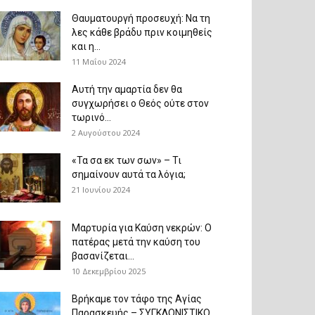
Θαυματουργή προσευχή: Να τη
λες κάθε βράδυ πριν κοιμηθείς
και η...
11 Μαΐου 2024
Αυτή την αμαρτία δεν θα
συγχωρήσει ο Θεός ούτε στον
τωρινό...
2 Αυγούστου 2024
«Τα σα εκ των σων» – Τι
σημαίνουν αυτά τα λόγια;
21 Ιουνίου 2024
Μαρτυρία για Καύση νεκρών: Ο
πατέρας μετά την καύση του
βασανίζεται...
10 Δεκεμβρίου 2025
Βρήκαμε τον τάφο της Αγίας
Παρασκευής – ΣΥΓΚΛΟΝΙΣΤΙΚΟ