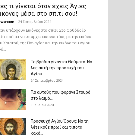
ες τι γίνεται όταν έχεις Άγιες
ικόνες μέσα στο σπίτι σου!
ewsroom
-
24 Σεπτεμβρίου 2024
αν υπάρχουν Εικόνες στο σπίτι! Στο Ορθόδοξο
ίτι πρέπει να υπάρχει εικονοστάσι, με την εικόνα
υ Χριστού, της Παν­αγίας και την εικόνα του Αγίου
ύ...
Τα βράδια γίνονται Θαύματα: Να
λες αυτή την προσευχή του
Αγίου...
24 Σεπτεμβρίου 2024
Για αυτούς που φοράνε Σταυρό
στο λαιμό…
1 Ιουλίου 2024
Προσευχή Αγίου Όρους: Να τη
λέτε κάθε πρωί και τίποτα
κακό...