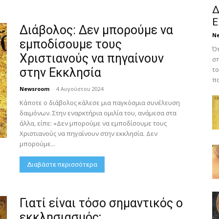
Δ
Ε
Διάβολος: Δεν μπορούμε να
N
εμποδίσουμε τους
Ότ
Χριστιανούς να πηγαίνουν
σπ
το
στην Εκκλησία
πο
Newsroom
-
4 Αυγούστου 2024
Κάποτε ο διάβολος κάλεσε μια παγκόσμια συνέλευση
δαιμόνων. Στην εναρκτήρια ομιλία του, ανάμεσα στα
άλλα, είπε: «Δεν μπορούμε να εμποδίσουμε τους
Χριστιανούς να πηγαίνουν στην εκκλησία. Δεν
μπορούμε...
Διαβάστε περισσότερα
Γιατί είναι τόσο σημαντικός ο
εκκλησιασμός;