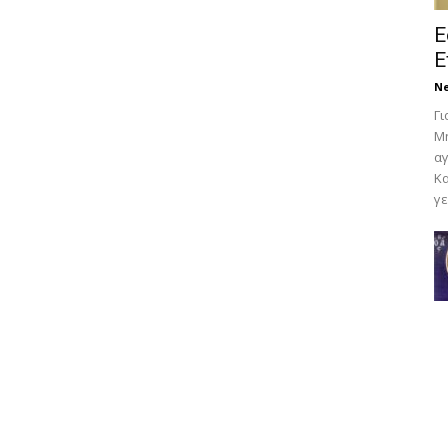
Ε
Ε
N
Γι
Μη
αγ
Κα
γε