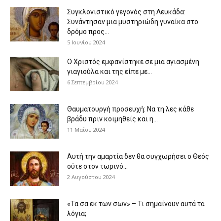
Συγκλονιστικό γεγονός στη Λευκάδα:
Συνάντησαν μια μυστηριώδη γυναίκα στο
δρόμο προς...
5 Ιουνίου 2024
Ο Χριστός εμφανίστηκε σε μια αγιασμένη
γιαγιούλα και της είπε με...
6 Σεπτεμβρίου 2024
Θαυματουργή προσευχή: Να τη λες κάθε
βράδυ πριν κοιμηθείς και η...
11 Μαΐου 2024
Αυτή την αμαρτία δεν θα συγχωρήσει ο Θεός
ούτε στον τωρινό...
2 Αυγούστου 2024
«Τα σα εκ των σων» – Τι σημαίνουν αυτά τα
λόγια;